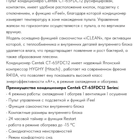
Пульт кондиционера Centek CT-65FDC12 русифицирован,
компактен, имеет удобное расположение кнопок, подсветку с
отключением, и функцию «iFeel», благодаря которой кондиционер
измеряет температуру в зоне нахождения пульта. Управление
жалюзи по горизонтали осуществляются с пульта, а по вертикали
вручную.
Модель оснащена функцией самоочистки «iCLEAN», при активации
Мы всегда рады вам помочь
которой, с теплообменника и внутренних деталей внутреннего блока
удаляется влага, что предотвращает появление и рост бактерий, а
также образование плесени.
Не нашли то, что искали или
Кондиционер Centek CT-65FDC12 имеет надежный Японский
затрудняетесь в выборе?
компрессор HYGHY (Hitachi) , работает на современном фреоне
Оставьте заявку, и мы подберем
R410A, что позволяет ему показывать высокий класс
вам нужный товар
энергоффективности «А+», в режиме охлаждения и обогрева.
Преимущества кондиционера Centek CT-65FDC12 Series:
• 4 режима работы: охлаждение I обогрев I вентиляция I осушение
• Пульт управления с подсветкой и функций iFeel
• Функция самоочистки внутреннего блока
• Компактные размеры внутреннего блока
• 24 часовой таймер и функция Restart
• работа в режиме обогрева до -15 ºС
Я согласен (на) с политикой обработки персональных данных
• Самодиагностика неисправностей
• Режим комфортного сна.