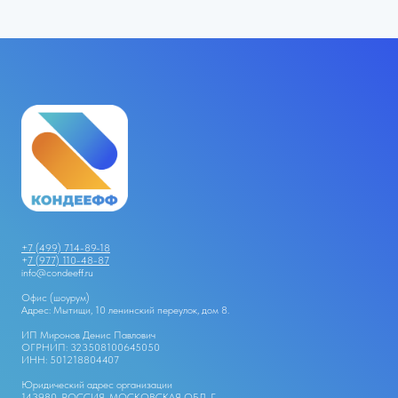
+7 (499) 714-89-18
+
7 (977) 110-48-87
info@condeeff.ru
Офис (шоурум)
Адрес: Мытищи, 10 ленинский переулок, дом 8.
ИП Миронов Денис Павлович
ОГРНИП: 323508100645050
ИНН: 501218804407
Юридический адрес организации
143980, РОССИЯ, МОСКОВСКАЯ ОБЛ, Г