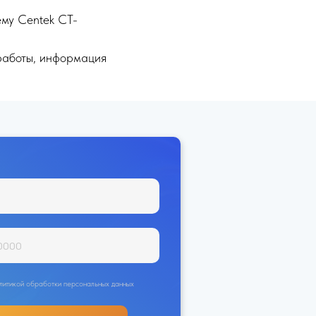
ему Centek CT-
работы, информация
политикой обработки персональных данных