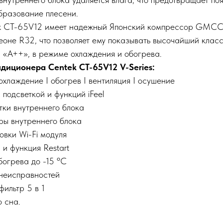
образование плесени.
 CT-65V12 имеет надежный Японский компрессор GMCC (
оне R32, что позволяет ему показывать высочайший клас
 «А++», в режиме охлаждения и обогрева.
иционера Centek CT-65V12 V-Series:
охлаждение I обогрев I вентиляция I осушение
 подсветкой и функций iFeel
тки внутреннего блока
ры внутреннего блока
овки Wi-Fi модуля
 и функция Restart
богрева до -15 ºС
неисправностей
ильтр 5 в 1
 сна.