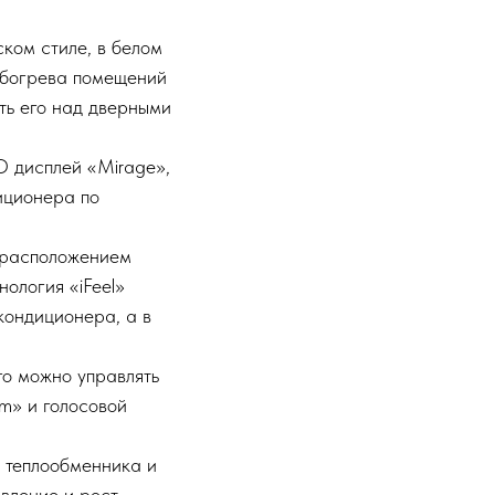
ком стиле, в белом
обогрева помещений
ть его над дверными
D дисплей «Mirage»,
иционера по
 расположением
нология «iFeel»
кондиционера, а в
го можно управлять
m» и голосовой
 теплообменника и
явление и рост