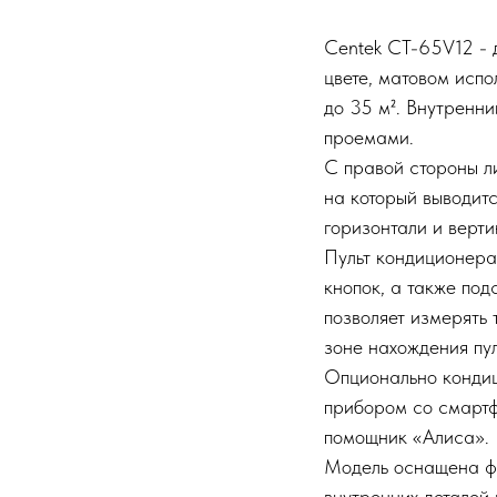
Centek CT-65V12 - 
цвете, матовом исп
до 35 м². Внутренн
проемами.
С правой стороны л
на который выводит
горизонтали и верти
Пульт кондиционера
кнопок, а также под
позволяет измерять
зоне нахождения пул
Опционально кондиц
прибором со смартф
помощник «Алиса».
Модель оснащена фу
внутренних деталей 