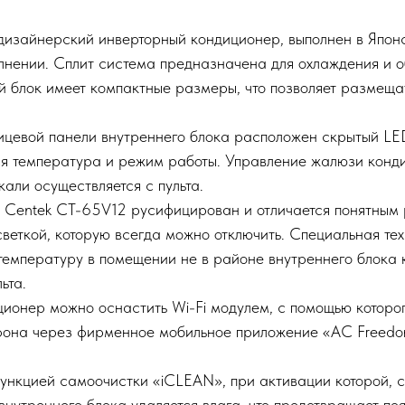
дизайнерский инверторный кондиционер, выполнен в Японс
олнении. Сплит система предназначена для охлаждения и 
ий блок имеет компактные размеры, что позволяет размеща
ицевой панели внутреннего блока расположен скрытый LE
ся температура и режим работы. Управление жалюзи конд
кали осуществляется с пульта.
 Centek CT-65V12 русифицирован и отличается понятным
светкой, которую всегда можно отключить. Специальная тех
 температуру в помещении не в районе внутреннего блока 
ьта.
ионер можно оснастить Wi-Fi модулем, с помощью которо
она через фирменное мобильное приложение «AC Freedo
нкцией самоочистки «iCLEAN», при активации которой, с
внутреннего блока удаляется влага, что предотвращает по