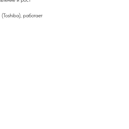
Тоshiba), работает
с