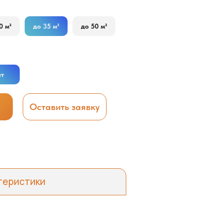
0 м²
до 35 м²
до 50 м²
ет
Оставить заявку
теристики