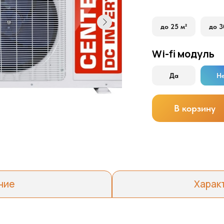
до 25 м²
до 3
Wi-fi модуль
Да
Н
В корзину
ние
Харак