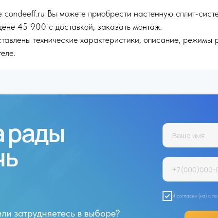
 condeeff.ru Вы можете приобрести настенную сплит-сист
цене 45 900 с доставкой, заказать монтаж.
тавлены технические характеристики, описание, режимы 
еле.
а рады
чь
Я согласен (на) с 
или затрудняетесь в выборе?