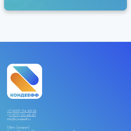
+7 (499) 714-89-18
+
7 (977) 110-48-87
info@condeeff.ru
Офис (шоурум)