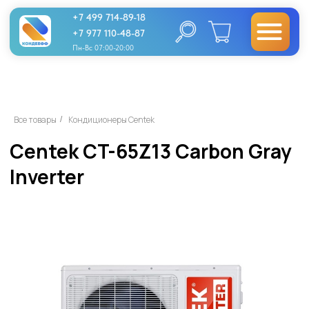
+7 499 714-89-18
+7 977 110-48-87
Пн-Вс 07:00-20:00
Centek CT-65Z13 Carbon Gray
Все товары
Кондиционеры Centek
/
Inverter