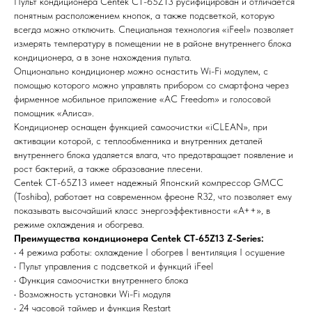
Пульт кондиционера Centek CT-65Z13 русифицирован и отличается
понятным расположением кнопок, а также подсветкой, которую
всегда можно отключить. Специальная технология «iFeel» позволяет
измерять температуру в помещении не в районе внутреннего блока
кондиционера, а в зоне нахождения пульта.
Опционально кондиционер можно оснастить Wi-Fi модулем, с
помощью которого можно управлять прибором со смартфона через
фирменное мобильное приложение «AC Freedom» и голосовой
помощник «Алиса».
Кондиционер оснащен функцией самоочистки «iCLEAN», при
активации которой, с теплообменника и внутренних деталей
Мы всегда рады вам помочь
внутреннего блока удаляется влага, что предотвращает появление и
рост бактерий, а также образование плесени.
Не нашли то, что искали или
Centek CT-65Z13 имеет надежный Японский компрессор GMCC
затрудняетесь в выборе?
(Тоshiba), работает на современном фреоне R32, что позволяет ему
Оставьте заявку, и мы подберем
показывать высочайший класс энергоэффективности «А++», в
вам нужный товар
режиме охлаждения и обогрева.
Преимущества кондиционера Centek CT-65Z13 Z-Series:
• 4 режима работы: охлаждение I обогрев I вентиляция I осушение
• Пульт управления с подсветкой и функций iFeel
• Функция самоочистки внутреннего блока
• Возможность установки Wi-Fi модуля
• 24 часовой таймер и функция Restart