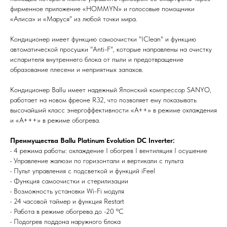
фирменное приложение «HOMMYN» и голосовые помощники
«Алиса» и «Маруся" из любой точки мира.
Кондиционер имеет функцию самоочистки "IСlean" и функцию
автоматической просушки "Anti-F", которые направлены на очистку
испарителя внутреннего блока от пыли и предотвращение
образование плесени и неприятных запахов.
Мы всегда рады вам помочь
Кондиционер Ballu имеет надежный Японский компрессор SANYO,
работает на новом фреоне R32, что позволяет ему показывать
высочайший класс энергоффективности «А++» в режиме охлаждения
Не нашли то, что искали или
и «А+++» в режиме обогрева.
затрудняетесь в выборе?
Оставьте заявку, и мы подберем
Преимущества Ballu Platinum Evolution DC Inverter:
вам нужный товар
• 4 режима работы: охлаждение I обогрев I вентиляция I осушение
• Управление жалюзи по горизонтали и вертикали с пульта
• Пульт управления с подсветкой и функций iFeel
• Функция самоочистки и стерилизации
• Возможность установки Wi-Fi модуля
• 24 часовой таймер и функция Restart
• Работа в режиме обогрева до -20 ºС
• Подогрев поддона наружного блока