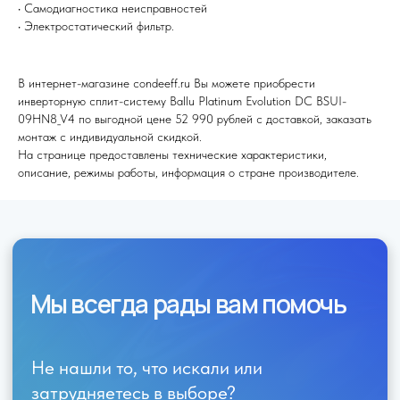
• Самодиагностика неисправностей
Я согласен (на) с политикой обработки персональных данных
• Электростатический фильтр.
Отправить
В интернет-магазине condeeff.ru Вы можете приобрести
инверторную сплит-систему Ballu Platinum Evolution DC BSUI-
09HN8_V4 по выгодной цене 52 990 рублей с доставкой, заказать
монтаж с индивидуальной скидкой.
На странице предоставлены технические характеристики,
описание, режимы работы, информация о стране производителе.