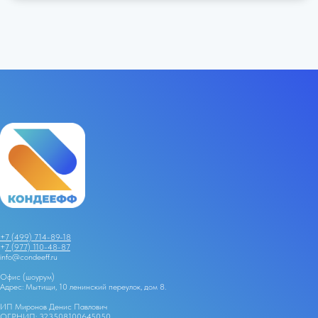
+7 (499) 714-89-18
+
7 (977) 110-48-87
info@condeeff.ru
Офис (шоурум)
Адрес: Мытищи, 10 ленинский переулок, дом 8.
ИП Миронов Денис Павлович
ОГРНИП: 323508100645050