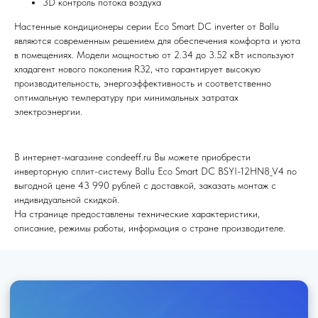
3D контроль потока воздуха
Настенные кондиционеры серии Eco Smart DC inverter от Ballu
являются современным решением для обеспечения комфорта и уюта
в помещениях. Модели мощностью от 2.34 до 3.52 кВт используют
хладагент нового поколения R32, что гарантирует высокую
Я согласен (на) с политикой обработки персональных данных
производительность, энергоэффективность и соответственно
оптимальную температуру при минимальных затратах
Отправить
электроэнергии.
В интернет-магазине condeeff.ru Вы можете приобрести
инверторную сплит-систему Ballu Eco Smart DC BSYI-12HN8_V4 по
выгодной цене 43 990 рублей с доставкой, заказать монтаж с
индивидуальной скидкой.
На странице предоставлены технические характеристики,
описание, режимы работы, информация о стране производителе.