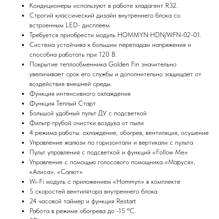
Кондиционеры используют в работе хладагент R32.
Строгий классический дизайн внутреннего блока со
встроенным LED- дисплеем.
Требуется приобрести модуль HOMMYN HDN/WFN-02-01.
Система устойчива к большим перепадам напряжения и
способна работать при 120 В.
Покрытие теплообменника Golden Fin значительно
увеличивает срок его службы и дополнительно защищает от
воздействия внешней среды.
Функция интенсивного охлаждения
Функция Теплый Старт
Большой удобный пульт ДУ с подсветкой
Фильтр грубой очистки воздуха от пыли
Мы всегда рады вам помочь
4 режима работы: охлаждение, обогрев, вентиляция, осушение
Управление жалюзи по горизонтали и вертикали с пульта
Пульт управления с подсветкой и функций «Follow Me»
Не нашли то, что искали или
Управление с помощью голосового помощника «Маруся»,
затрудняетесь в выборе?
«Алиса», «Салют»
Оставьте заявку, и мы подберем
Wi-Fi модуль с приложением «Hommyn» в комплекте
вам нужный товар
5 скоростей вентилятора внутреннего блока
24 часовой таймер и функция Restart
Работа в режиме обогрева до -15 ºС.