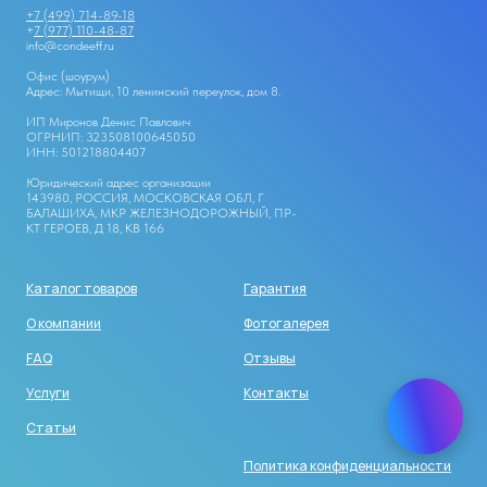
+7 (499) 714-89-18
+
7 (977) 110-48-87
info@condeeff.ru
Офис (шоурум)
Адрес: Мытищи, 10 ленинский переулок, дом 8.
ИП Миронов Денис Павлович
ОГРНИП: 323508100645050
ИНН: 501218804407
Юридический адрес организации
143980, РОССИЯ, МОСКОВСКАЯ ОБЛ, Г
БАЛАШИХА, МКР ЖЕЛЕЗНОДОРОЖНЫЙ, ПР-
КТ ГЕРОЕВ, Д 18, КВ 166
Каталог товаров
Гарантия
О компании
Фотогалерея
FAQ
Отзывы
Услуги
Контакты
Статьи
Политика конфиденциальности