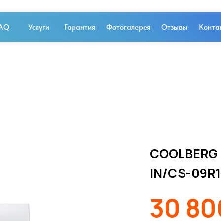
AQ
Услуги
Гарантия
Фотогалерея
Отзывы
Конта
COOLBERG R
IN/CS-09R
30 8