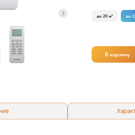
до 20 м²
до 2
В корзину
ние
Харак