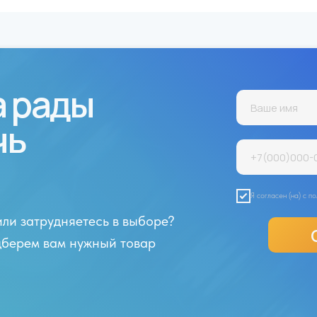
а рады
чь
Я согласен (на) с 
или затрудняетесь в выборе?
одберем вам нужный товар