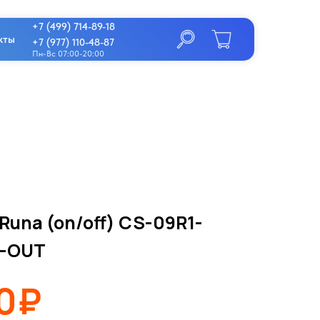
+7 (499) 714-89-18
кты
+7 (977) 110-48-87
Пн-Вс 07:00-20:00
una (on/off) CS-09R1-
1-OUT
00₽