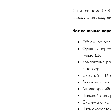
Сплит-система COOL
своему стильному д
Вот основные хара
Объемное распр
Функция персо
пульте ДУ.
Компактные раз
интерьер.
Скрытый LED-д
Высокий класс 
Антикоррозийно
Пылевой фильтр
Система очистк
Пять скоросте