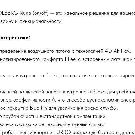
BERG Runa (on/off) — это идеальное решение для вашего
изайну и функциональности.
ктеристики:
еделение воздушного потока с технологией 4D Air Flow.
нализированного комфорта I Feel с встроенным датчиком 
меры внутреннего блока, что позволяет легко интегрирова
исплей на лицевой панели внутреннего блока для удобств
энергоэффективности А, что способствует экономии элект
е покрытие Blue Fin для увеличения срока службы.
 грубой очистки в стандартной комплектации.
и воздуха включает двойной угольный фильтр.
й работы вентилятора и TURBO режим для быстрого дост