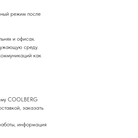
нный режим после
льнях и офисах.
ружающую среду.
коммуникаций как
истему COOLBERG
ставкой, заказать
работы, информация