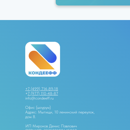
+7 (499) 714-89-18
+
7 (977) 110-48-87
info@condeeff.ru
Офис (шоурум)
Адрес: Мытищи, 10 ленинский переулок,
дом 8.
ИП Миронов Денис Павлович