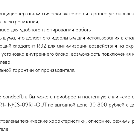
кондиционер автоматически включается в ранее установле
 электропитания.
часа для удобного планирования работы.
 шума, что делает его идеальным для использования в спа
щий хладагент R32 для минимизации воздействия на ок
 установка внутреннего блока: возможность подключения 
слева.
ьной гарантии от производителя.
е condeeff.ru Вы можете приобрести настенную сплит-с
9R1-IN/CS-09R1-OUT по выгодной цене 30 800 рублей с до
тавлены технические характеристики, описание, режимы 
еле.