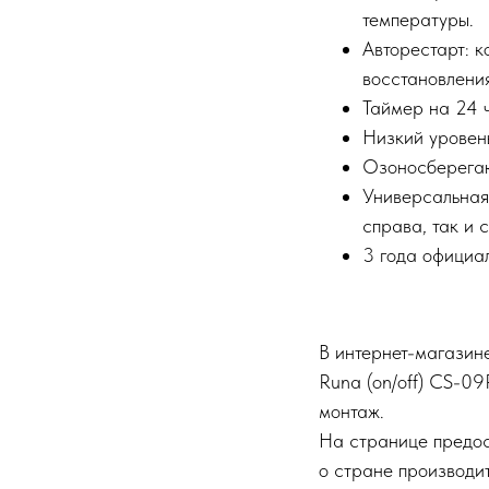
температуры.
Авторестарт: 
восстановления
Таймер на 24 
Низкий уровень
Озоносберегаю
Универсальная
справа, так и 
3 года официал
В интернет-магазин
Runa (on/off) CS-0
монтаж.
На странице предос
о стране производит