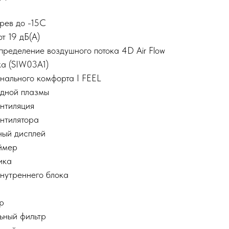
рев до -15С
т 19 дБ(А)
ределение воздушного потока 4D Air Flow
ка (SIW03A1)
нального комфорта I FEEL
одной плазмы
нтиляция
ентилятора
ный дисплей
ймер
ика
нутреннего блока
р
ьный фильтр