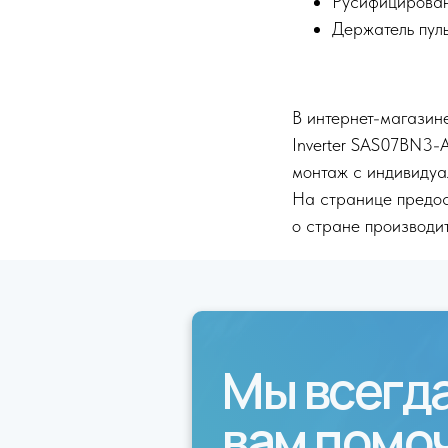
Русифицирован
Держатель пул
В интернет-магазин
Inverter SAS07BN3-
монтаж с индивидуа
На странице предос
о стране производит
Мы всегд
вам помо