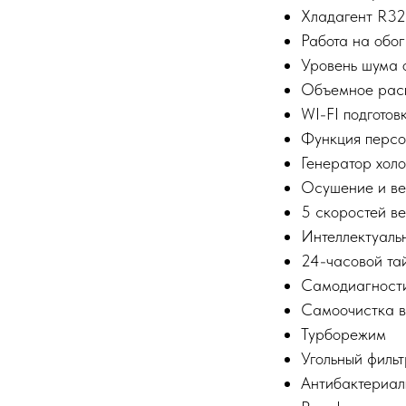
Хладагент R32
Работа на обог
Уровень шума о
Объемное расп
WI-FI подготов
Функция персо
Генератор хол
Осушение и ве
5 скоростей в
Интеллектуаль
24-часовой та
Самодиагност
Самоочистка в
Турборежим
Угольный фильт
Антибактериал