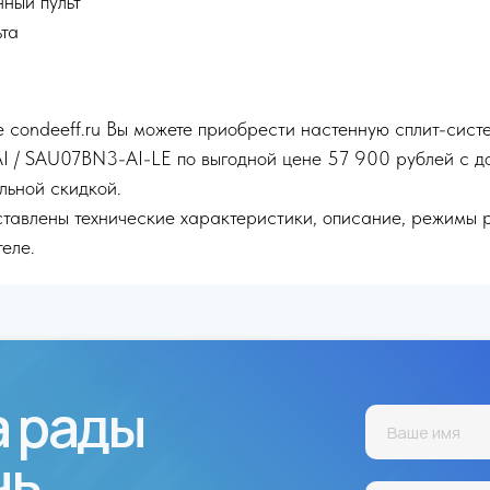
ный пульт
ьта
е condeeff.ru Вы можете приобрести настенную сплит-сист
AI / SAU07BN3-AI-LE по выгодной цене 57 900 рублей с до
льной скидкой.
тавлены технические характеристики, описание, режимы 
еле.
а рады
чь