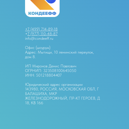
+7 (499) 714-89-18
+
7 (977) 110-48-87
info@condeeff.ru
Офис (шоурум)
Адрес: Мытищи, 10 ленинский переулок,
дом 8.
ИП Миронов Денис Павлович
ОГРНИП: 323508100645050
ИНН: 501218804407
Юридический адрес организации
143980, РОССИЯ, МОСКОВСКАЯ ОБЛ, Г
БАЛАШИХА, МКР
ЖЕЛЕЗНОДОРОЖНЫЙ, ПР-КТ ГЕРОЕВ, Д
18, КВ 166