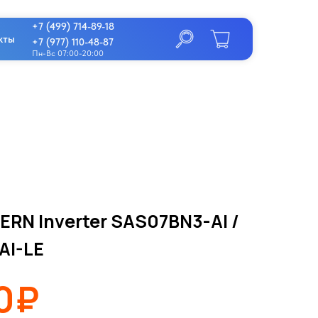
+7 (499) 714-89-18
кты
+7 (977) 110-48-87
Пн-Вс 07:00-20:00
ERN Inverter SAS07BN3-AI /
AI-LE
0₽