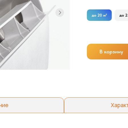
до 20 м²
до 2
В корзину
ние
Харак