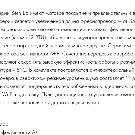
ерии Bern LE имеют матовое покрытие и привлекательный 
серии является увеличенная длина фреонопровода – от 35 
ы реализовали ключевые технологии: высокоэффективно
ение (кроме 12 BTU), объемное воздухораспределение, мн
, генератор холодной плазмы и многое другое. Серия имее
энергоэффективности А++. Сочетание передовых разработ
зволяют сохранять высокую эффективность работы в режи
туре -15°С. В комплекте поставляются антибактериальный 
онера в сверхтихом режиме уровень шума составляет 19 д
и позволяет поддерживать теплообменники в идеальном с
Wi-Fi подготовку. Пульт дистанционного управления имее
те также поставляется держатель для пульта.
ртор
ффективности А++