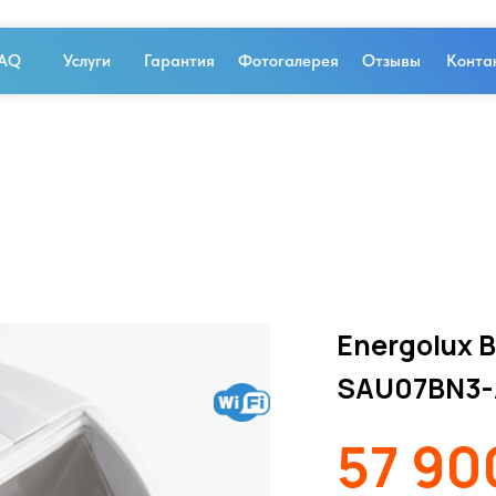
AQ
Услуги
Гарантия
Фотогалерея
Отзывы
Конта
Energolux B
SAU07BN3-
57 90