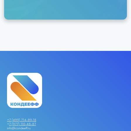
+7 (499) 714-89-18
+
7 (977) 110-48-87
info@condeeff.ru