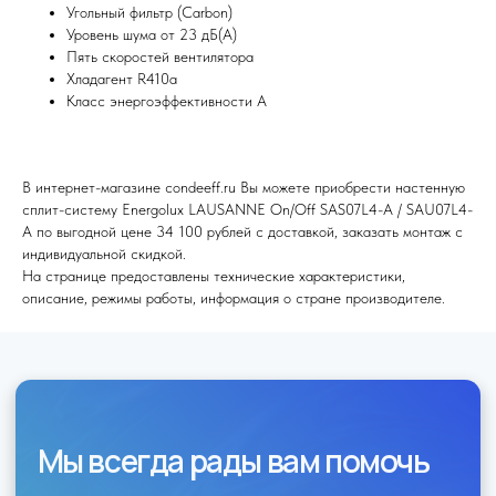
Оставьте заявку, и мы подберем
Угольный фильтр (Carbon)
вам нужный товар
Уровень шума от 23 дБ(А)
Пять скоростей вентилятора
Хладагент R410a
Класс энергоэффективности A
В интернет-магазине condeeff.ru Вы можете приобрести настенную
сплит-систему Energolux LAUSANNE On/Off SAS07L4-A / SAU07L4-
Я согласен (на) с политикой обработки персональных данных
A по выгодной цене 34 100 рублей с доставкой, заказать монтаж с
индивидуальной скидкой.
Отправить
На странице предоставлены технические характеристики,
описание, режимы работы, информация о стране производителе.