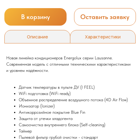
Новая линейка кондиционеров Energolux серии Lausanne.
Современная модель с отличными техническими характеристиками
и уровнем надёжности.
Датчик температуры в пульте ДУ (I FEEL)
WiFi подготовка (WiFi ready)
Объемное распределение воздушного потока (4D Air Flow)
Ионизатор (Ionizer)
Мы всегда рады вам помочь
Антикоррозийное покрытие Blue Fin
Защита от утечки хладогента
Самоочистка внутреннего блока (Self-cleaning)
Не нашли то, что искали или
Таймер
затрудняетесь в выборе?
Пылевой фильтр грубой очистки - стандарт