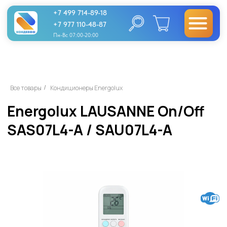
+7 499 714-89-18
+7 977 110-48-87
Пн-Вс 07:00-20:00
Energolux LAUSANNE On/Off
Все товары
Кондиционеры Energolux
/
SAS07L4-A / SAU07L4-A