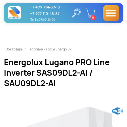
+7 499 714-89-18
+7 977 110-48-87
0
Пн-Вс 07:00-20:00
Energolux Lugano PRO Line
Все товары
Тепловые насосы Energolux
/
Inverter SAS09DL2-AI /
SAU09DL2-AI