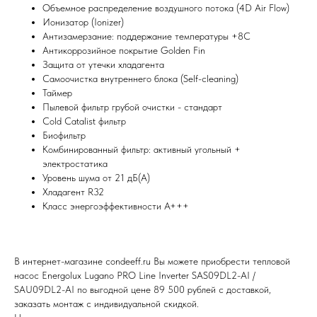
Объемное распределение воздушного потока (4D Air Flow)
Ионизатор (Ionizer)
Мы всегда рады вам помочь
Антизамерзание: поддержание температуры +8С
Антикоррозийное покрытие Golden Fin
Защита от утечки хладагента
Не нашли то, что искали или
Самоочистка внутреннего блока (Self-cleaning)
затрудняетесь в выборе?
Таймер
Оставьте заявку, и мы подберем
Пылевой фильтр грубой очистки - стандарт
вам нужный товар
Cold Catalist фильтр
Биофильтр
Комбинированный фильтр: активный угольный +
электростатика
Уровень шума от 21 дБ(А)
Хладагент R32
Класс энергоэффективности A+++
Я согласен (на) с политикой обработки персональных данных
В интернет-магазине condeeff.ru Вы можете приобрести тепловой
Отправить
насос Energolux Lugano PRO Line Inverter SAS09DL2-AI /
SAU09DL2-AI по выгодной цене 89 500 рублей с доставкой,
заказать монтаж с индивидуальной скидкой.