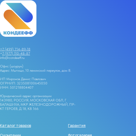
+7 (499) 714-89-18
+
7 (977) 110-48-87
info@condeeff.ru
Офис (шоурум)
Адрес: Мытищи, 10 ленинский переулок, дом 8.
ИП Миронов Денис Павлович
ОГРНИП: 323508100645050
ИНН: 501218804407
Юридический адрес организации
143980, РОССИЯ, МОСКОВСКАЯ ОБЛ, Г
БАЛАШИХА, МКР ЖЕЛЕЗНОДОРОЖНЫЙ, ПР-
КТ ГЕРОЕВ, Д 18, КВ 166
Каталог товаров
Гарантия
О компании
Фотогалерея