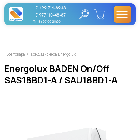
+7 499 714-89-18
+7 977 110-48-87
Пн-Вс 07:00-20:00
Energolux BADEN On/Off
Все товары
Кондиционеры Energolux
/
SAS18BD1-A / SAU18BD1-A