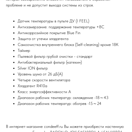
проблеме и не допустит выхода системы из строя.
Датчик температуры в пульте ДУ (I FEEL)
Антизамерзание: поддержание температуры +8С
Мы всегда рады вам помочь
Антикоррозийное покрытие Blue Fin
Защита от утечки хладагента
Не нашли то, что искали или
Самоочистка внутреннего блока (Self-cleaning) кроме 18К
затрудняетесь в выборе?
Таймер
Оставьте заявку, и мы подберем
Пылевой фильтр грубой очистки - стандарт
вам нужный товар
Антибактериальный фильтр (катехин)
Silver ION фильтр
Уровень шума от 26 дБ(А)
Четыре скорости вентилятора
Хладагент R410a
Класс энергоэффективности A
Диапазон рабочих температур: охлаждение -18～43
Диапазон рабочих температур: обогрев -15～24
Я согласен (на) с политикой обработки персональных данных
Отправить
В интернет-магазине condeeff.ru Вы можете приобрести настенную