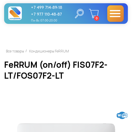
+7 499 714-89-18
+7 977 110-48-87
0
Пн-Вс 07:00-20:00
FeRRUM (on/off) FIS07F2-
Все товары
Кондиционеры FeRRUM
/
LT/FOS07F2-LT