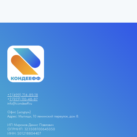
+7 (499) 714-89-18
+
7 (977) 110-48-87
info@condeeff.ru
Офис (шоурум)
Адрес: Мытищи, 10 ленинский переулок, дом 8.
ИП Миронов Денис Павлович
ОГРНИП: 323508100645050
ИНН: 501218804407