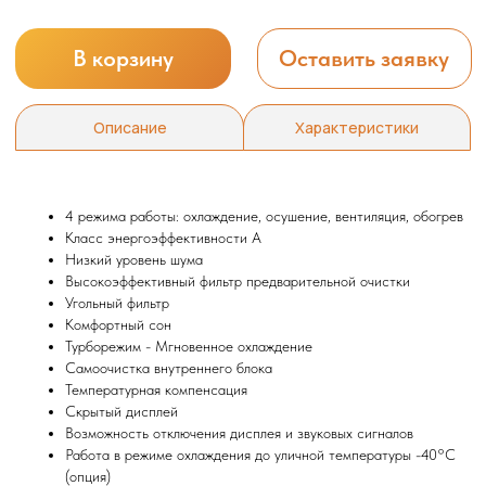
4 режима работы: охлаждение, осушение, вентиляция, обогрев
Класс энергоэффективности А
Низкий уровень шума
Высокоэффективный фильтр предварительной очистки
Угольный фильтр
Мы всегда рады вам помочь
Комфортный сон
Турборежим - Мгновенное охлаждение
Самоочистка внутреннего блока
Не нашли то, что искали или
Температурная компенсация
затрудняетесь в выборе?
Скрытый дисплей
Оставьте заявку, и мы подберем
Возможность отключения дисплея и звуковых сигналов
вам нужный товар
Работа в режиме охлаждения до уличной температуры -40°С
(опция)