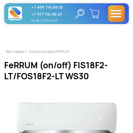
+7 499 714-89-18
+7 977 110-48-87
Пн-Вс 07:00-20:00
FeRRUM (on/off) FIS18F2-
Все товары
Кондиционеры FeRRUM
/
LT/FOS18F2-LT WS30