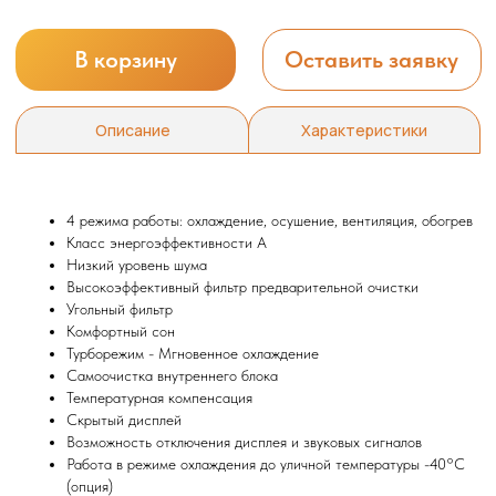
4 режима работы: охлаждение, осушение, вентиляция, обогрев
Класс энергоэффективности А
Низкий уровень шума
Высокоэффективный фильтр предварительной очистки
Угольный фильтр
Мы всегда рады вам помочь
Комфортный сон
Турборежим - Мгновенное охлаждение
Самоочистка внутреннего блока
Не нашли то, что искали или
Температурная компенсация
затрудняетесь в выборе?
Скрытый дисплей
Оставьте заявку, и мы подберем
Возможность отключения дисплея и звуковых сигналов
вам нужный товар
Работа в режиме охлаждения до уличной температуры -40°С
(опция)