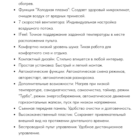
обогрев.
Функция "Холодная плазма": Создает здоровый микроклимат,
очищая воздух от вредных примесей.
7 скоростей вентилятора: Индивидуальная настройка
воздушного потока.
IFeel: Точное поддержание заданной температуры в месте
расположения пульта.
Мы всегда рады вам помочь
Комфортно низкий уровень шума: Тихая работа для
комфортного сна и отдыха.
Компактный дизайн: Стильно впишется в любой интерьер.
Не нашли то, что искали или
Простая установка: Быстрый и легкий монтаж.
затрудняетесь в выборе?
Автоматические функции: Автоматическая смена режимов,
Оставьте заявку, и мы подберем
авторестарт, автоматическая разморозка.
вам нужный товар
Дополнительные возможности: Нагрев при низкой
температуре, самодиагностика, самоочистка, таймер, режим
"Турбо", режим энергосбережения, автоматическое движение
горизонтальных жалюзи, пуск при низком напряжении.
Съемная передняя панель: Удобство очистки и долговечность.
Высококачественный пластик: Сохраняет привлекательный
внешний вид на протяжении длительного времени.
Беспроводной пульт управления: Удобное дистанционное
управление.
Я согласен (на) с политикой обработки персональных данных