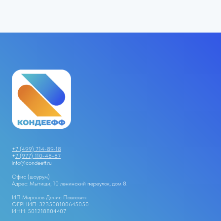
+7 (499) 714-89-18
+
7 (977) 110-48-87
info@condeeff.ru
Офис (шоурум)
Адрес: Мытищи, 10 ленинский переулок, дом 8.
ИП Миронов Денис Павлович
ОГРНИП: 323508100645050
ИНН: 501218804407