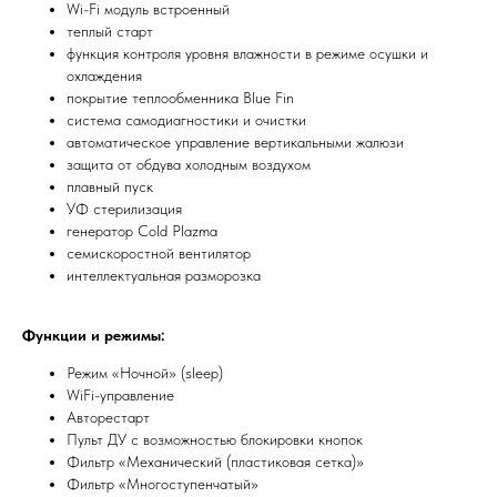
Wi-Fi модуль встроенный
теплый старт
функция контроля уровня влажности в режиме осушки и
охлаждения
покрытие теплообменника Blue Fin
система самодиагностики и очистки
автоматическое управление вертикальными жалюзи
защита от обдува холодным воздухом
плавный пуск
Мы всегда рады вам помочь
УФ стерилизация
генератор Cold Plazma
семискоростной вентилятор
Не нашли то, что искали или
интеллектуальная разморозка
затрудняетесь в выборе?
Оставьте заявку, и мы подберем
вам нужный товар
Функции и режимы:
Режим «Ночной» (sleep)
WiFi-управление
Авторестарт
Пульт ДУ с возможностью блокировки кнопок
Фильтр «Механический (пластиковая сетка)»
Фильтр «Многоступенчатый»