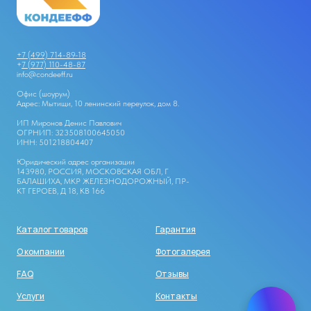
+7 (499) 714-89-18
+
7 (977) 110-48-87
info@condeeff.ru
Офис (шоурум)
Адрес: Мытищи, 10 ленинский переулок, дом 8.
ИП Миронов Денис Павлович
ОГРНИП: 323508100645050
ИНН: 501218804407
Юридический адрес организации
143980, РОССИЯ, МОСКОВСКАЯ ОБЛ, Г
БАЛАШИХА, МКР ЖЕЛЕЗНОДОРОЖНЫЙ, ПР-
КТ ГЕРОЕВ, Д 18, КВ 166
Каталог товаров
Гарантия
О компании
Фотогалерея
FAQ
Отзывы
Услуги
Контакты