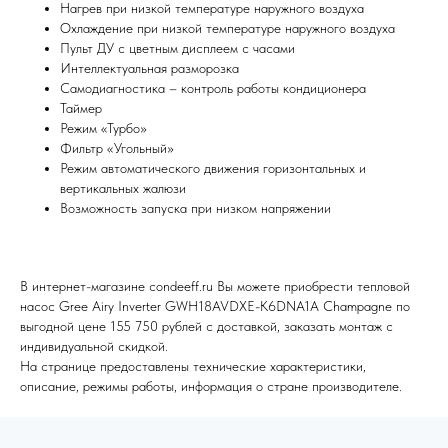
Нагрев при низкой температуре наружного воздуха
Я согласен (на) с политикой обработки персональных данных
Охлаждение при низкой температуре наружного воздуха
Пульт ДУ с цветным дисплеем с часами
Отправить
Интеллектуальная разморозка
Самодиагностика – контроль работы кондиционера
Таймер
Режим «Турбо»
Фильтр «Угольный»
Режим автоматического движения горизонтальных и
вертикальных жалюзи
Возможность запуска при низком напряжении
В интернет-магазине condeeff.ru Вы можете приобрести тепловой
насос Gree Airy Inverter GWH18AVDXE-K6DNA1A Champagne по
выгодной цене 155 750 рублей с доставкой, заказать монтаж с
индивидуальной скидкой.
На странице предоставлены технические характеристики,
описание, режимы работы, информация о стране производителе.