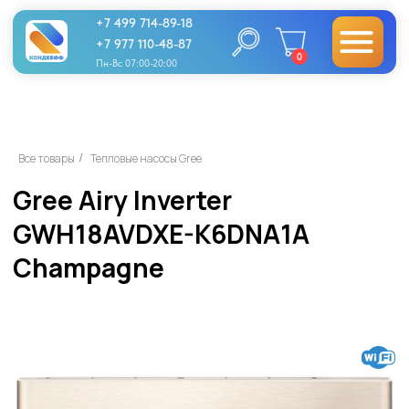
+7 499 714-89-18
+7 977 110-48-87
0
Пн-Вс 07:00-20:00
Gree Airy Inverter
Все товары
Тепловые насосы Gree
/
GWH18AVDXE-K6DNA1A
Champagne