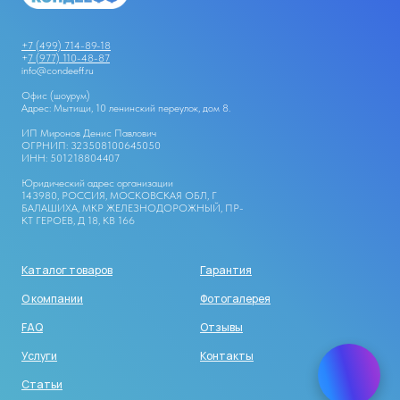
+7 (499) 714-89-18
+
7 (977) 110-48-87
info@condeeff.ru
Офис (шоурум)
Адрес: Мытищи, 10 ленинский переулок, дом 8.
ИП Миронов Денис Павлович
ОГРНИП: 323508100645050
ИНН: 501218804407
Юридический адрес организации
143980, РОССИЯ, МОСКОВСКАЯ ОБЛ, Г
БАЛАШИХА, МКР ЖЕЛЕЗНОДОРОЖНЫЙ, ПР-
КТ ГЕРОЕВ, Д 18, КВ 166
Каталог товаров
Гарантия
О компании
Фотогалерея
FAQ
Отзывы
Услуги
Контакты
Статьи