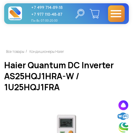
+7 499 714-89-18
+7 977 110-48-87
Пн-Вс 07:00-20:00
Haier Quantum DC Inverter
Все товары
Кондиционеры Haier
/
AS25HQJ1HRA-W /
1U25HQJ1FRA