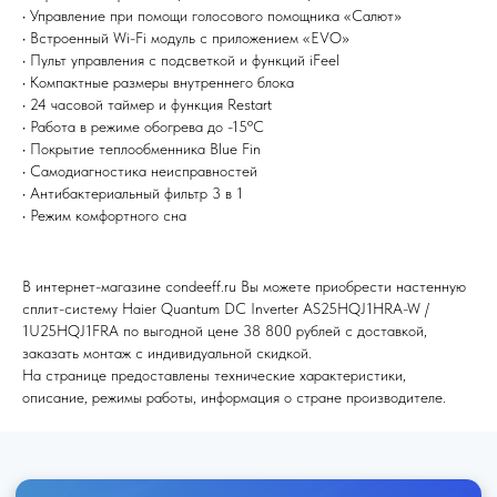
• Управление при помощи голосового помощника «Салют»
• Встроенный Wi-Fi модуль с приложением «EVO»
• Пульт управления с подсветкой и функций iFeel
• Компактные размеры внутреннего блока
• 24 часовой таймер и функция Restart
• Работа в режиме обогрева до -15ºС
Я согласен (на) с политикой обработки персональных данных
• Покрытие теплообменника Blue Fin
• Самодиагностика неисправностей
Отправить
• Антибактериальный фильтр 3 в 1
• Режим комфортного сна
В интернет-магазине condeeff.ru Вы можете приобрести настенную
сплит-систему Haier Quantum DC Inverter AS25HQJ1HRA-W /
1U25HQJ1FRA по выгодной цене 38 800 рублей с доставкой,
заказать монтаж с индивидуальной скидкой.
На странице предоставлены технические характеристики,
описание, режимы работы, информация о стране производителе.