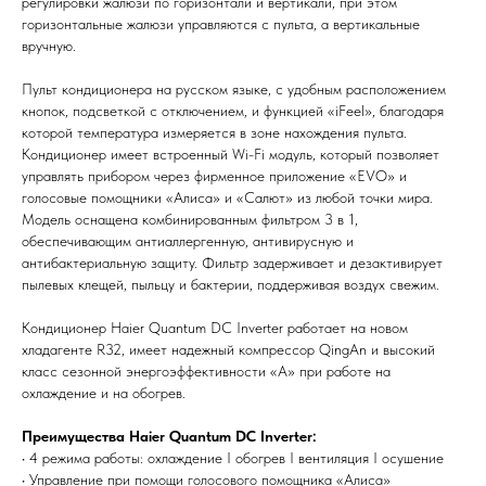
регулировки жалюзи по горизонтали и вертикали, при этом
горизонтальные жалюзи управляются с пульта, а вертикальные
вручную.
Пульт кондиционера на русском языке, с удобным расположением
кнопок, подсветкой с отключением, и функцией «iFeel», благодаря
которой температура измеряется в зоне нахождения пульта.
Кондиционер имеет встроенный Wi-Fi модуль, который позволяет
управлять прибором через фирменное приложение «EVO» и
голосовые помощники «Алиса» и «Салют» из любой точки мира.
Модель оснащена комбинированным фильтром 3 в 1,
обеспечивающим антиаллергенную, антивирусную и
антибактериальную защиту. Фильтр задерживает и дезактивирует
пылевых клещей, пыльцу и бактерии, поддерживая воздух свежим.
Мы всегда рады вам помочь
Кондиционер Haier Quantum DC Inverter работает на новом
хладагенте R32, имеет надежный компрессор QingAn и высокий
класс сезонной энергоэффективности «А» при работе на
Не нашли то, что искали или
охлаждение и на обогрев.
затрудняетесь в выборе?
Оставьте заявку, и мы подберем
Преимущества Haier Quantum DC Inverter:
вам нужный товар
• 4 режима работы: охлаждение I обогрев I вентиляция I осушение
• Управление при помощи голосового помощника «Алиса»