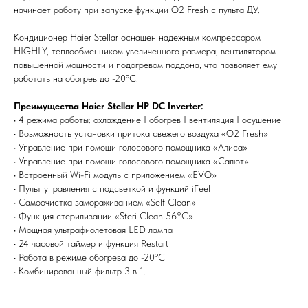
начинает работу при запуске функции O2 Fresh с пульта ДУ.
Не нашли то, что искали или
Кондиционер Haier Stellar оснащен надежным компрессором
затрудняетесь в выборе?
HIGHLY, теплообменником увеличенного размера, вентилятором
Оставьте заявку, и мы подберем
повышенной мощности и подогревом поддона, что позволяет ему
вам нужный товар
работать на обогрев до -20ºС.
Преимущества Haier Stellar HP DC Inverter:
• 4 режима работы: охлаждение I обогрев I вентиляция I осушение
• Возможность установки притока свежего воздуха «O2 Fresh»
• Управление при помощи голосового помощника «Алиса»
• Управление при помощи голосового помощника «Салют»
• Встроенный Wi-Fi модуль с приложением «EVO»
Я согласен (на) с политикой обработки персональных данных
• Пульт управления с подсветкой и функций iFeel
• Самоочистка замораживанием «Self Clean»
Отправить
• Функция стерилизации «Steri Clean 56°C»
• Мощная ультрафиолетовая LED лампа
• 24 часовой таймер и функция Restart
• Работа в режиме обогрева до -20ºС
• Комбинированный фильтр 3 в 1.