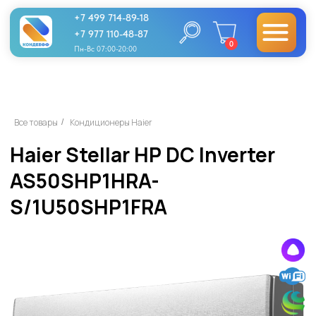
+7 499 714-89-18
+7 977 110-48-87
0
Пн-Вс 07:00-20:00
Haier Stellar HP DC Inverter
Все товары
Кондиционеры Haier
/
AS50SHP1HRA-
S/1U50SHP1FRA