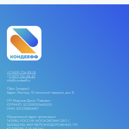
+7 (499) 714-89-18
+
7 (977) 110-48-87
info@condeeff.ru
Офис (шоурум)
Адрес: Мытищи, 10 ленинский переулок, дом 8.
ИП Миронов Денис Павлович
ОГРНИП: 323508100645050
ИНН: 501218804407
Юридический адрес организации
143980, РОССИЯ, МОСКОВСКАЯ ОБЛ, Г
БАЛАШИХА, МКР ЖЕЛЕЗНОДОРОЖНЫЙ, ПР-
КТ ГЕРОЕВ, Д 18, КВ 166