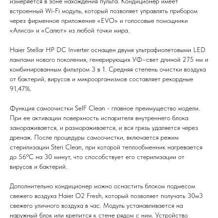
измеряется в зоне нахождения пульта. Кондиционер имеет
встроенный Wi-Fi модуль, который позволяет управлять прибором
через фирменное приложение «EVO» и голосовые помощники
«Алиса» и «Салют» из любой точки мира.
Haier Stellar HP DC Inverter оснащен двумя ультрафиолетовыми LED
лампами нового поколения, генерирующих УФ–свет длиной 275 нм и
комбинированным фильтром 3 в 1. Средняя степень очистки воздуха
от бактерий, вирусов и микроорганизмов составляет рекордные
91,47%.
Функция самоочистки SelF Clean - главное преимущество модели.
При ее активации поверхность испарителя внутреннего блока
замораживается, и размораживается, и вся грязь удаляется через
дренаж. После процедуры самоочистки, включается режим
стерилизации Steri Clean, при которой теплообменник нагревается
до 56ºС на 30 минут, что способствует его стерилизации от
вирусов и бактерий.
Дополнительно кондиционер можно оснастить блоком подмесом
свежего воздуха Haier O2 Fresh, который позволяет получать 30м3
свежего уличного воздуха в час. Модуль устанавливается на
Мы всегда рады вам помочь
наружный блок или крепится к стене рядом с ним. Устройство