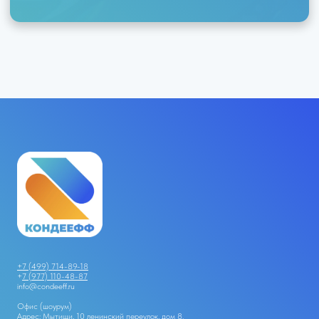
+7 (499) 714-89-18
+
7 (977) 110-48-87
info@condeeff.ru
Офис (шоурум)
Адрес: Мытищи, 10 ленинский переулок, дом 8.