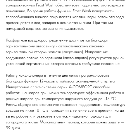
замораживанием Frost Wash обеспечивает подачу чистого воздуха в
помещение. Во время работы функции Frost Wash поверхность
теплообменника вначале покрывается каплями воды, затем эта вода
превращается в лед, запирая в нем частицы пыли. При таянии
намерзшей воды все загрязнения смываются.
Комфортное воздухораспределение достигается благодаря
горизонтальному автосвингу - автоматическому качанию
горизонтальной створки жалюзи (вверх-вниз). Направление
воздушного потока по вертикали (влево-вправо) регулируется ручной
Мы всегда рады вам помочь
установкой вертикальных створок жалюзи в требуемое положение.
Работу кондиционера в течение дня легко программировать
Не нашли то, что искали или
благодаря функции 12-часовго таймера, активируемой с пульта.
затрудняетесь в выборе?
Инверторные сплит-системы серии X-COMFORT способны
Оставьте заявку, и мы подберем
работать на нагрев при низких температурах: эффективная работа в
вам нужный товар
режиме нагрева при температуре наружного воздуха до –15 °C.
Режим «Дежурного отопления» позволяет поддерживать температуру
воздуха не ниже 10 °C в помещении в течение всего времени, когда
вы на работе или уезжаете в отпуск - идеально подходит для
загородного жилья. Максимальный период, который можно задать —
99 дней.