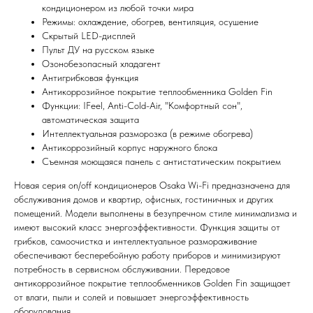
кондиционером из любой точки мира
Режимы: охлаждение, обогрев, вентиляция, осушение
Скрытый LED-дисплей
Пульт ДУ на русском языке
Озонобезопасный хладагент
Антигрибковая функция
Антикоррозийное покрытие теплообменника Golden Fin
Функции: IFeel, Anti-Cold-Air, "Комфортный сон",
Мы всегда рады вам помочь
автоматическая защита
Интеллектуальная разморозка (в режиме обогрева)
Антикоррозийный корпус наружного блока
Не нашли то, что искали или
Съемная моющаяся панель с антистатическим покрытием
затрудняетесь в выборе?
Оставьте заявку, и мы подберем
Новая серия on/off кондиционеров Osaka Wi-Fi предназначена для
вам нужный товар
обслуживания домов и квартир, офисных, гостиничных и других
помещений. Модели выполнены в безупречном стиле минимализма и
имеют высокий класс энергоэффективности. Функция защиты от
грибков, самоочистка и интеллектуальное размораживание
обеспечивают бесперебойную работу приборов и минимизируют
потребность в сервисном обслуживании. Передовое
антикоррозийное покрытие теплообменников Golden Fin защищает
от влаги, пыли и солей и повышает энергоэффективность
оборудования.
Я согласен (на) с политикой обработки персональных данных