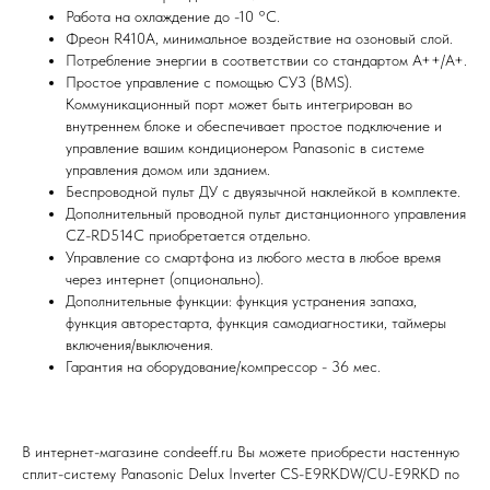
Работа на охлаждение до -10 °С.
Фреон R410A, минимальное воздействие на озоновый слой.
Потребление энергии в соответствии со стандартом A++/A+.
Простое управление с помощью СУЗ (BMS).
Коммуникационный порт может быть интегрирован во
Я согласен (на) с политикой обработки персональных данных
внутреннем блоке и обеспечивает простое подключение и
управление вашим кондиционером Panasonic в системе
Отправить
управления домом или зданием.
Беспроводной пульт ДУ с двуязычной наклейкой в комплекте.
Дополнительный проводной пульт дистанционного управления
CZ-RD514C приобретается отдельно.
Управление со смартфона из любого места в любое время
через интернет (опционально).
Дополнительные функции: функция устранения запаха,
функция авторестарта, функция самодиагностики, таймеры
включения/выключения.
Гарантия на оборудование/компрессор - 36 мес.
В интернет-магазине condeeff.ru Вы можете приобрести настенную
сплит-систему Panasonic Delux Inverter CS-E9RKDW/CU-E9RKD по