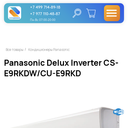
+7 499 714-89-18
+7 977 110-48-87
Пн-Вс 07:00-20:00
Panasonic Delux Inverter CS-
Все товары
Кондиционеры Panasonic
/
E9RKDW/CU-E9RKD