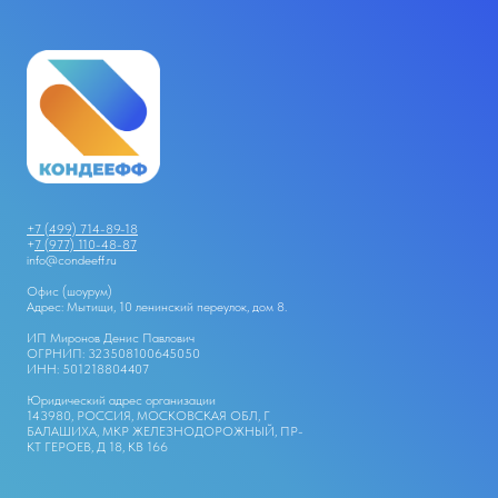
+7 (499) 714-89-18
+
7 (977) 110-48-87
info@condeeff.ru
Офис (шоурум)
Адрес: Мытищи, 10 ленинский переулок, дом 8.
ИП Миронов Денис Павлович
ОГРНИП: 323508100645050
ИНН: 501218804407
Юридический адрес организации
143980, РОССИЯ, МОСКОВСКАЯ ОБЛ, Г
БАЛАШИХА, МКР ЖЕЛЕЗНОДОРОЖНЫЙ, ПР-
КТ ГЕРОЕВ, Д 18, КВ 166