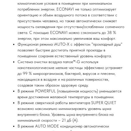
климатические условия в помещении при минимальном
потреблении энергии. ECONAVI не только оптимизирует
ориентацию и объем воздушного потока в соответствии с
присутствием человека, но также автоматически снижает
мощность охлаждения при отсутствии/ослаблении солнечного
света. С помощью ECONAVI можно сэкономить до 38 %
энергии, при этом максимально увеличивая ваш комфорт.
Функционал режима iAUTO-X с эффектом "прохладный душ"
позволяет быстрее достигать приятной прохлады в
помещении сохраняя естественный уровень комфорта.
Система очистки воздуха nanoe™-G используя
нанотехнологические мелкие частицы эффективно устраняет
до 99 % микроорганизмов, бактерий, вирусов и плесени,
находящихся в воздухе и на различных поверхностях,
создавая таким образом здоровую среду.
В режиме POWERFUL (повышенная мощность) уменьшается
время достижения желаемой температуры в помещении.
В режиме сверхтихой работы вентилятора SUPER QUIET
возможно максимально минимизировать уровень шума
внутреннего блока. Уровень шума внутреннего блока на
минимальной скорости – 21 дБ (А).
В режиме AUTO MODE кондиционер автоматически