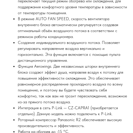
переключает текущий режим обогрева или охлаждения, для
поддержания комфортного уровня температуры в зависимости
от температуры помещения.
В режиме AUTO FAN SPEED, скорость вентилятора
внутреннего блока автоматически регулируется создавая
оптимальный объём воздушного потока в соответствии с
режимом работы кондиционера.
Создание индивидуального воздушного потока. Позволяет
регулировать направление воздуха вертикально и
горизонтально. Эта функция включается с помощью пульта
дистанционного управления.
Функция Aerowings. Две независимых шторки внутреннего
блока создают эффект душа, направляя воздух к потолку для
повышения эффективности охлаждения. Это обеспечивает
Мы всегда рады вам помочь
равномерное распределение прохладного воздуха по всему
помещению, и поэтому вы будете чувствовать себя
комфортно, так как вам не грозит переохлаждение, возможное
Не нашли то, что искали или
из-за прямого потока воздуха.
затрудняетесь в выборе?
Интеграция в сеть P-Link — CZ-CAPRA1 (приобретается
Оставьте заявку, и мы подберем
отдельно). Данную модель можно подключить к P-Link.
вам нужный товар
Роторный компрессор Panasonic R2 обеспечивает высокую
производительность и эффективность.
Работа на обогрев до -15 °С.