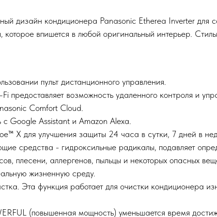
ый дизайн кондиционера Panasonic Etherea Inverter для с
, которое впишется в любой оригинальный интерьер. Стил
льзовании пульт дистанционного управления.
Fi предоставляет возможность удаленного контроля и упр
asonic Comfort Cloud.
с Google Assistant и Amazon Alexa.
oe™ X для улучшения защиты 24 часа в сутки, 7 дней в не
щие средства - гидроксильные радикалы, подавляет опре
сов, плесени, аллергенов, пыльцы и некоторых опасных вещ
альную жизненную среду.
истка. Эта функция работает для очистки кондиционера и
RFUL (повышенная мощность) уменьшается время дости