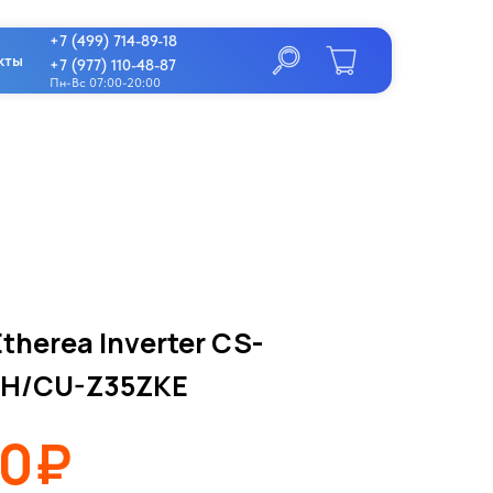
+7 (499) 714-89-18
кты
+7 (977) 110-48-87
Пн-Вс 07:00-20:00
therea Inverter CS-
H/CU-Z35ZKE
00₽