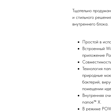
Тщательно продуманн
и стильного решения
внутреннего блока.
Простой в испо
Встроенный Wi-
приложение Pan
Совместимость 
Технология nan
природные мою
бактерий, виру
помещении иде
Внутренняя оч
nanoe™ X.
В режиме POWE