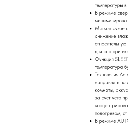
температуры в
В режиме свер
минимизироват
Мягкое сухое 
снижение влаж
относительную 
для сна при в
Функция SLEEP
температура бу
Технология Аer
направлять пот
комнаты, аккур
за счет чего п
концентрирован
подогревом, от
В режиме AUT