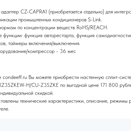
адаптер CZ-CAPRA1 (приобретается отдельно) для интегр
никации промышленных кондиционеров S-Link.
 нормам по концентрации веществ RoHS/REACH.
е функции: функция авторестарта, функция самодиагности
хов, таймеры включения/выключения.
борудование/компрессор - 36 мес
 condeeff.ru Вы можете приобрести настенную сплит-сист
S-XZ35ZKEW-H/CU-Z35ZKE по выгодной цене 171 800 рубле
индивидуальной скидкой.
тавлены технические характеристики, описание, режимы 
еле.