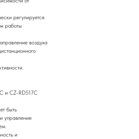
висимости от
ески регулируется
ом работы
направление воздуха
 дистанционного
тивности.
4C и CZ-RD517C
ет быть
 и управление
ем.
ность и