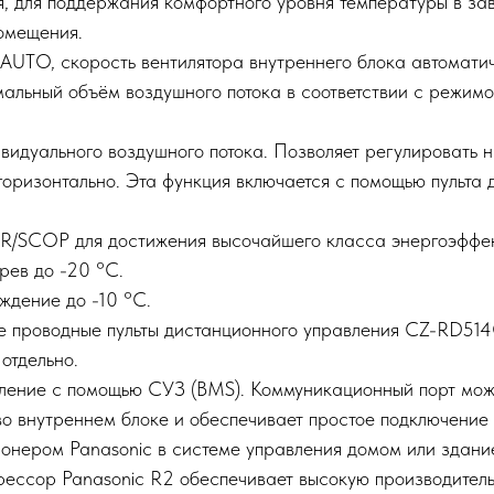
я, для поддержания комфортного уровня температуры в за
омещения.
AUTO, скорость вентилятора внутреннего блока автоматич
мальный объём воздушного потока в соответствии с режим
видуального воздушного потока. Позволяет регулировать 
горизонтально. Эта функция включается с помощью пульта
R/SCOP для достижения высочайшего класса энергоэффек
рев до -20 °С.
ждение до -10 °С.
е проводные пульты дистанционного управления CZ-RD51
отдельно.
ление с помощью СУЗ (BMS). Коммуникационный порт мож
во внутреннем блоке и обеспечивает простое подключение
онером Panasonic в системе управления домом или здани
рессор Panasonic R2 обеспечивает высокую производитель