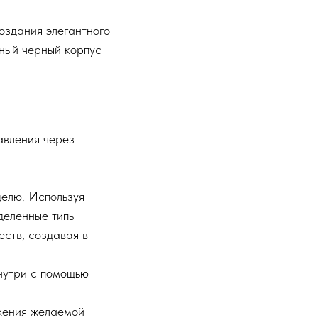
оздания элегантного
ьный черный корпус
авления через
делю. Используя
деленные типы
еств, создавая в
знутри с помощью
жения желаемой