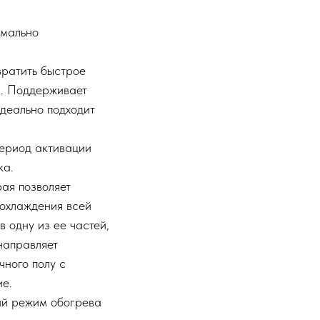
имально
вратить быстрое
ы. Поддерживает
Идеально подходит
период активации
ка.
рая позволяет
 охлаждения всей
в одну из ее частей,
 направляет
чного полу с
ие.
й режим обогрева