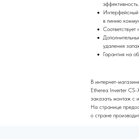
эффективность.
Интерфейсный 
в линию комму
Соответствует
Дополнительны
удаления запа
Гарантия на о
В интернет-магазине
Etherea Inverter C
заказать монтаж с 
На странице предос
о стране производит