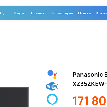
AQ
Услуги
Гарантия
Фотогалерея
Отзывы
Конта
Panasonic E
XZ35ZKEW-
171 8