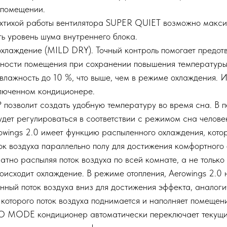
 помещении.
хтихой работы вентилятора SUPER QUIET возможно макс
ь уровень шума внутреннего блока.
охлаждение (MILD DRY). Точный контроль помогает предот
ности помещения при сохранении повышения температур
влажность до 10 %, что выше, чем в режиме охлаждения. 
ключенном кондиционере.
 позволит создать удобную температуру во время сна. В 
дет регулироваться в соответствии с режимом сна челове
owings 2.0 имеет функцию распыленного охлаждения, кото
ок воздуха параллельно полу для достижения комфортного
атно распыляя поток воздуха по всей комнате, а не только 
роисходит охлаждение. В режиме отопления, Aerowings 2.0
ный поток воздуха вниз для достижения эффекта, аналоги
 которого поток воздуха поднимается и наполняет помещен
O MODE кондиционер автоматически переключает текущи