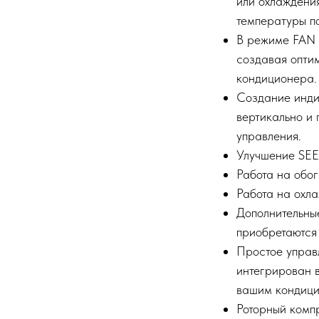
или охлаждени
температуры п
В режиме FAN 
создавая опти
кондиционера.
Создание инди
вертикально и 
управления.
Улучшение SEE
Работа на обог
Работа на охла
Дополнительны
приобретаются 
Простое управ
интегрирован 
вашим кондици
Роторный комп