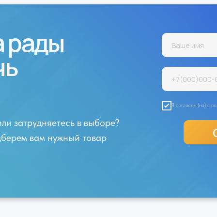
а рады
чь
Я согласен (на) с 
или затрудняетесь в выборе?
одберем вам нужный товар