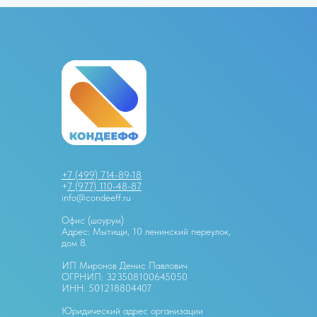
+7 (499) 714-89-18
+
7 (977) 110-48-87
info@condeeff.ru
Офис (шоурум)
Адрес: Мытищи, 10 ленинский переулок,
дом 8.
ИП Миронов Денис Павлович
ОГРНИП: 323508100645050
ИНН: 501218804407
Юридический адрес организации