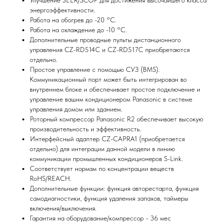
Улучшение SEER/SCOP для достижения высочайшего класса
вам нужный товар
энергоэффективности.
Работа на обогрев до -20 °С.
Работа на охлаждение до -10 °С.
Дополнительные проводные пульты дистанционного
управления CZ-RD514C и CZ-RD517C приобретаются
отдельно.
Простое управление с помощью СУЗ (BMS).
Коммуникационный порт может быть интегрирован во
внутреннем блоке и обеспечивает простое подключение и
Я согласен (на) с политикой обработки персональных данных
управление вашим кондиционером Panasonic в системе
управления домом или зданием.
Отправить
Роторный компрессор Panasonic R2 обеспечивает высокую
производительность и эффективность.
Интерфейсный адаптер CZ-CAPRA1 (приобретается
отдельно) для интеграции данной модели в линию
коммуникации промышленных кондиционеров S-Link.
Соответствует нормам по концентрации веществ
RoHS/REACH.
Дополнительные функции: функция авторестарта, функция
самодиагностики, функция удаления запахов, таймеры
включения/выключения.
Гарантия на оборудование/компрессор - 36 мес