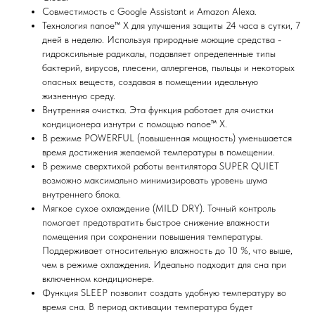
Совместимость с Google Assistant и Amazon Alexa.
Технология nanoe™ X для улучшения защиты 24 часа в сутки, 7
дней в неделю. Используя природные моющие средства -
гидроксильные радикалы, подавляет определенные типы
бактерий, вирусов, плесени, аллергенов, пыльцы и некоторых
опасных веществ, создавая в помещении идеальную
жизненную среду.
Внутренняя очистка. Эта функция работает для очистки
кондиционера изнутри с помощью nanoe™ X.
В режиме POWERFUL (повышенная мощность) уменьшается
время достижения желаемой температуры в помещении.
В режиме сверхтихой работы вентилятора SUPER QUIET
возможно максимально минимизировать уровень шума
внутреннего блока.
Мягкое сухое охлаждение (MILD DRY). Точный контроль
помогает предотвратить быстрое снижение влажности
помещения при сохранении повышения температуры.
Поддерживает относительную влажность до 10 %, что выше,
чем в режиме охлаждения. Идеально подходит для сна при
включенном кондиционере.
Функция SLEEP позволит создать удобную температуру во
время сна. В период активации температура будет