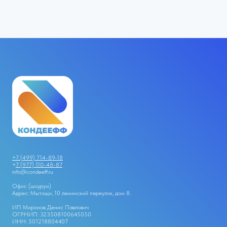
+7 (499) 714-89-18
+
7 (977) 110-48-87
info@condeeff.ru
Офис (шоурум)
Адрес: Мытищи, 10 ленинский переулок, дом 8.
ИП Миронов Денис Павлович
ОГРНИП: 323508100645050
ИНН: 501218804407