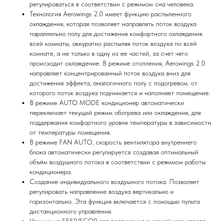
регулироваться в соответствии с режимом сна человека.
Технология Аerowings 2.0 имеет функцию распыленного
охлаждения, которая позволяет направлять поток воздуха
параллельно полу для достижения комфортного охлаждения
всей комнаты, аккуратно распыляя поток воздуха по всей
комнате, а не только в одну из ее частей, за счет чего
происходит охлаждение. В режиме отопления, Aerowings 2.0
направляет концентрированный поток воздуха вниз для
достижения эффекта, аналогичного полу с подогревом, от
которого поток воздуха поднимается и наполняет помещение.
В режиме AUTO MODE кондиционер автоматически
переключает текущий режим обогрева или охлаждения, для
поддержания комфортного уровня температуры в зависимости
от температуры помещения.
В режиме FAN AUTO, скорость вентилятора внутреннего
блока автоматически регулируется создавая оптимальный
объём воздушного потока в соответствии с режимом работы
кондиционера.
Мы всегда рады вам помочь
Создание индивидуального воздушного потока. Позволяет
регулировать направление воздуха вертикально и
Не нашли то, что искали или
горизонтально. Эта функция включается с помощью пульта
затрудняетесь в выборе?
дистанционного управления.
Оставьте заявку, и мы подберем