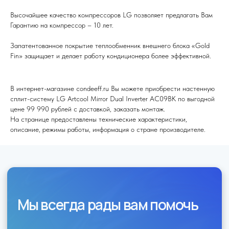
Высочайшее качество компрессоров LG позволяет предлагать Вам
Гарантию на компрессор – 10 лет.
Я согласен (на) с политикой обработки персональных данных
Запатентованное покрытие теплообменник внешнего блока «Gold
Отправить
Fin» защищает и делает работу кондиционера более эффективной.
В интернет-магазине condeeff.ru Вы можете приобрести настенную
сплит-систему LG Artcool Mirror Dual Inverter AC09BK по выгодной
цене 99 990 рублей с доставкой, заказать монтаж.
На странице предоставлены технические характеристики,
описание, режимы работы, информация о стране производителе.