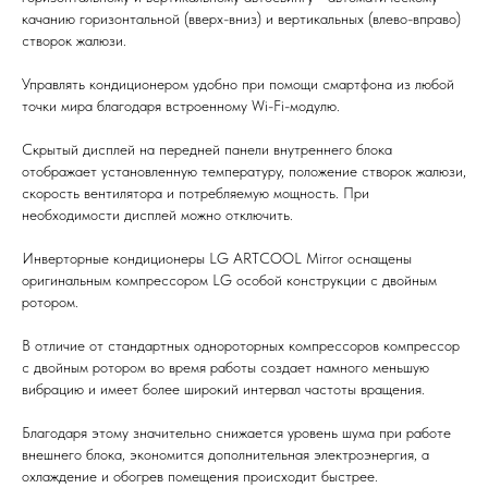
качанию горизонтальной (вверх-вниз) и вертикальных (влево-вправо)
створок жалюзи.
Управлять кондиционером удобно при помощи смартфона из любой
точки мира благодаря встроенному Wi-Fi-модулю.
Скрытый дисплей на передней панели внутреннего блока
отображает установленную температуру, положение створок жалюзи,
скорость вентилятора и потребляемую мощность. При
необходимости дисплей можно отключить.
Мы всегда рады вам помочь
Инверторные кондиционеры LG ARTCOOL Mirror оснащены
оригинальным компрессором LG особой конструкции с двойным
Не нашли то, что искали или
ротором.
затрудняетесь в выборе?
Оставьте заявку, и мы подберем
В отличие от стандартных однороторных компрессоров компрессор
вам нужный товар
с двойным ротором во время работы создает намного меньшую
вибрацию и имеет более широкий интервал частоты вращения.
Благодаря этому значительно снижается уровень шума при работе
внешнего блока, экономится дополнительная электроэнергия, а
охлаждение и обогрев помещения происходит быстрее.