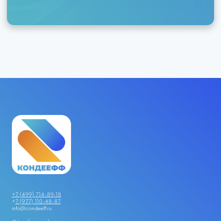
+7 (499) 714-89-18
+
7 (977) 110-48-87
info@condeeff.ru