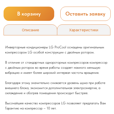
Инверторные кондиционеры LG ProCool оснащены оригинальным
компрессором LG особой конструкции с двойным ротором.
В отличие от стандартных однороторных компрессоров компрессор
с двойным ротором во время работы создает намного меньшую
вибрацию и имеет более широкий интервал частоты вращения.
Мы всегда рады вам помочь
Благодаря этому значительно снижается уровень шума при работе
внешнего блока, экономится дополнительная электроэнергия, а
Не нашли то, что искали или
охлаждение и обогрев помещения происходит быстрее.
затрудняетесь в выборе?
Оставьте заявку, и мы подберем
Высочайшее качество компрессоров LG позволяет предлагать Вам
вам нужный товар
Гарантию на компрессор – 10 лет.