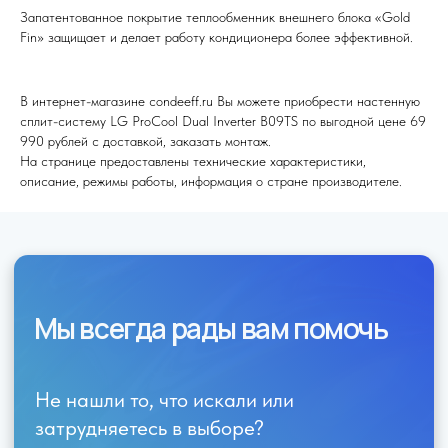
Запатентованное покрытие теплообменник внешнего блока «Gold
Fin» защищает и делает работу кондиционера более эффективной.
В интернет-магазине condeeff.ru Вы можете приобрести настенную
сплит-систему LG ProCool Dual Inverter B09TS по выгодной цене 69
Я согласен (на) с политикой обработки персональных данных
990 рублей с доставкой, заказать монтаж.
На странице предоставлены технические характеристики,
Отправить
описание, режимы работы, информация о стране производителе.