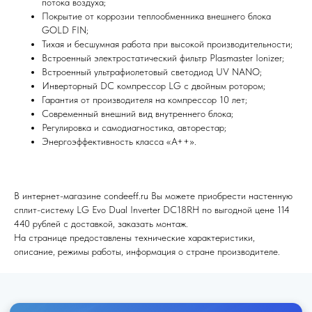
потока воздуха;
Покрытие от коррозии теплообменника внешнего блока
GOLD FIN;
Тихая и бесшумная работа при высокой производительности;
Встроенный электростатический фильтр Plasmaster Ionizer;
Встроенный ультрафиолетовый светодиод UV NANO;
Инверторный DC компрессор LG с двойным ротором;
Я согласен (на) с политикой обработки персональных данных
Гарантия от производителя на компрессор 10 лет;
Современный внешний вид внутреннего блока;
Отправить
Регулировка и самодиагностика, авторестар;
Энергоэффективность класса «А++».
В интернет-магазине condeeff.ru Вы можете приобрести настенную
сплит-систему LG Evo Dual Inverter DC18RH по выгодной цене 114
440 рублей с доставкой, заказать монтаж.
На странице предоставлены технические характеристики,
описание, режимы работы, информация о стране производителе.