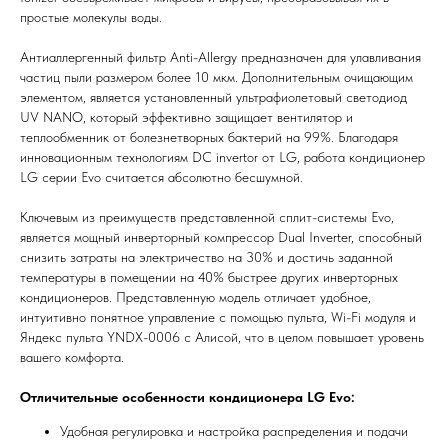
простые молекулы воды.
Антиаллергенный фильтр Anti-Allergy предназначен для улавливания
частиц пыли размером более 10 мкм. Дополнительным очищающим
элементом, является установленный ультрафиолетовый светодиод
UV NANO, который эффективно защищает вентилятор и
теплообменник от болезнетворных бактерий на 99%. Благодаря
инновационным технологиям DC invertor от LG, работа кондиционер
LG серии Evo считается абсолютно бесшумной.
Ключевым из преимуществ представленной сплит-системы Evo,
является мощный инверторный компрессор Dual Inverter, способный
снизить затраты на электричество на 30% и достичь заданной
температуры в помещении на 40% быстрее других инверторных
Мы всегда рады вам помочь
кондиционеров. Представленную модель отличает удобное,
интуитивно понятное управление с помощью пульта, Wi-Fi модуля и
Яндекс пульта YNDX-0006 с Алисой, что в целом повышает уровень
Не нашли то, что искали или
вашего комфорта.
затрудняетесь в выборе?
Оставьте заявку, и мы подберем
Отличительные особенности кондиционера LG Evo:
вам нужный товар
Удобная регулировка и настройка распределения и подачи