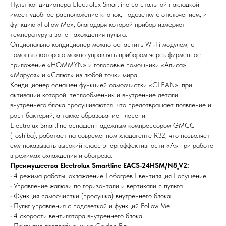
Пульт кондиционера Electrolux Smartline со стальной накладкой
имеет удобное расположение кнопок, подсветку с отключением, и
функцию «Follow Me», благодаря которой прибор измеряет
температуру в зоне нахождения пульта.
Опционально кондиционер можно оснастить Wi-Fi модулем, с
помощью которого можно управлять прибором через фирменное
приложение «HOMMYN» и голосовые помощники «Алиса»,
«Маруся» и «Салют» из любой точки мира.
Кондиционер оснащен функцией самоочистки «CLEAN», при
активации которой, теплообменник и внутренние детали
Мы всегда рады вам помочь
внутреннего блока просушиваются, что предотвращает появление и
рост бактерий, а также образование плесени.
Electrolux Smartline оснащен надежным компрессором GMCC
Не нашли то, что искали или
(Toshiba), работает на современном хладагенте R32, что позволяет
затрудняетесь в выборе?
ему показывать высокий класс энергоффективности «А» при работе
Оставьте заявку, и мы подберем
в режимах охлаждения и обогрева.
вам нужный товар
Преимущества Electrolux Smartline EACS-24HSM/N8_V2:
• 4 режима работы: охлаждение I обогрев I вентиляция I осушение
• Управление жалюзи по горизонтали и вертикали с пульта
• Функция самоочистки (просушка) внутреннего блока
• Пульт управления с подсветкой и функций Follow Me
• 4 скорости вентилятора внутреннего блока