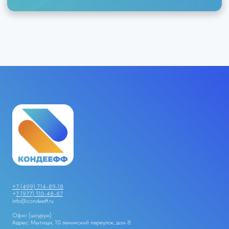
+7 (499) 714-89-18
+
7 (977) 110-48-87
info@condeeff.ru
Офис (шоурум)
Адрес: Мытищи, 10 ленинский переулок, дом 8.