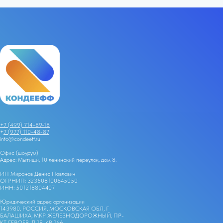
+7 (499) 714-89-18
+
7 (977) 110-48-87
info@condeeff.ru
Офис (шоурум)
Адрес: Мытищи, 10 ленинский переулок, дом 8.
ИП Миронов Денис Павлович
ОГРНИП: 323508100645050
ИНН: 501218804407
Юридический адрес организации
143980, РОССИЯ, МОСКОВСКАЯ ОБЛ, Г
БАЛАШИХА, МКР ЖЕЛЕЗНОДОРОЖНЫЙ, ПР-
КТ ГЕРОЕВ, Д 18, КВ 166