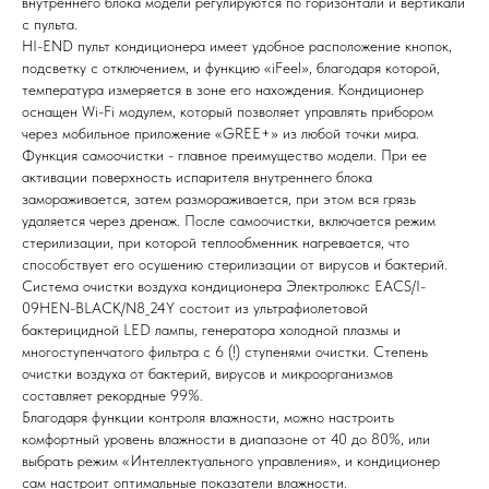
внутреннего блока модели регулируются по горизонтали и вертикали
с пульта.
HI-END пульт кондиционера имеет удобное расположение кнопок,
подсветку с отключением, и функцию «iFeel», благодаря которой,
температура измеряется в зоне его нахождения. Кондиционер
оснащен Wi-Fi модулем, который позволяет управлять прибором
через мобильное приложение «GREE+» из любой точки мира.
Функция самоочистки - главное преимущество модели. При ее
активации поверхность испарителя внутреннего блока
замораживается, затем размораживается, при этом вся грязь
удаляется через дренаж. После самоочистки, включается режим
стерилизации, при которой теплообменник нагревается, что
способствует его осушению стерилизации от вирусов и бактерий.
Система очистки воздуха кондиционера Электролюкс EACS/I-
09HEN-BLACK/N8_24Y состоит из ультрафиолетовой
бактерицидной LED лампы, генератора холодной плазмы и
многоступенчатого фильтра с 6 (!) ступенями очистки. Степень
очистки воздуха от бактерий, вирусов и микроорганизмов
составляет рекордные 99%.
Благодаря функции контроля влажности, можно настроить
комфортный уровень влажности в диапазоне от 40 до 80%, или
выбрать режим «Интеллектуального управления», и кондиционер
Мы всегда рады вам помочь
сам настроит оптимальные показатели влажности.