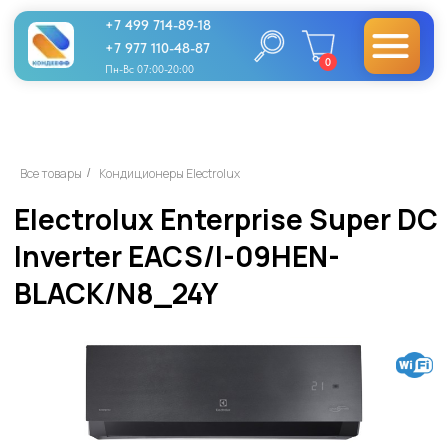
+7 499 714-89-18
+7 977 110-48-87
0
Пн-Вс 07:00-20:00
Electrolux Enterprise Super DC
Все товары
Кондиционеры Electrolux
/
Inverter EACS/I-09HEN-
BLACK/N8_24Y