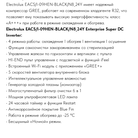
Electrolux EACS/I-09HEN-BLACK/N8_24Y имеет надежный
компрессор GREE, работает на современном хладагенте R32, что
Не нашли то, что искали или
позволяет ему показывать высокую энергоффективность: класс
затрудняетесь в выборе?
«А+++» при работе в режиме охлаждения и обогрева.
Оставьте заявку, и мы подберем
Electrolux EACS/I-09HEN-BLACK/N8_24Y Enterprise Super DC
вам нужный товар
Inverter:
• 4 режима работы: охлаждение I обогрев I вентиляция I осушение
• Функция самоочистки замораживанием со стерилизацией
• Управление жалюзи по горизонтали и вертикали с пульта
• HI-END пульт управления с подсветкой и функций iFeel
• Встроенный Wi-Fi модуль с приложением «GREE+»
• 5 скоростей вентилятора внутреннего блока
• Интеллектуальное управление влажностью
Я согласен (на) с политикой обработки персональных данных
• Генератор холодной плазмы (ионизатор)
• Многоступенчатый фильтр очистки 6 в 1
Отправить
• Мощная ультрафиолетовая LED лампа
• 24 часовой таймер и функция Restart
• Антикоррозийное покрытие Blue Fin
• Работа в режиме обогрева до -25 ºС
• Бесшумный «Ночной» режим.