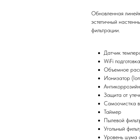
Обновленная линейк
эстетичный настенн
фильтрации.
Датчик темпера
WiFi подготовка
Объемное расп
Ионизатор (Ioni
Антикоррозийно
Защита от утеч
Самоочистка вн
Таймер
Пылевой фильтр
Угольный фильт
Уровень шума о