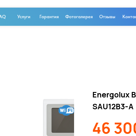
AQ
Услуги
Гарантия
Фотогалерея
Отзывы
Конта
Energolux 
SAU12B3-A
46 30