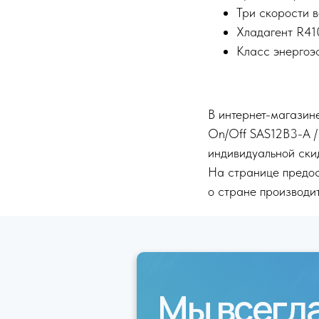
Три скорости 
Хладагент R41
Класс энергоэ
В интернет-магазине
On/Off SAS12B3-A /
индивидуальной ски
На странице предос
о стране производит
Мы всегд