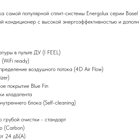
а самой популярной сплит-системы Energolux серии Basel
ый кондиционер с высокой энергоэффективностью и дополн
туры в пульте ДУ (I FEEL)
 (WiFi ready)
ределение воздушного потока (4D Air Flow)
zer)
е покрытие Blue Fin
ки хладагента
утреннего блока (Self-cleaning)
 грубой очистки - стандарт
р (Carbon)
т 24 дБ(А)