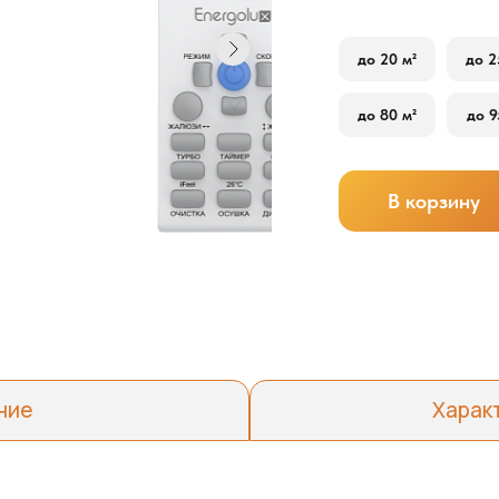
до 20 м²
до 2
до 80 м²
до 9
В корзину
ние
Харак