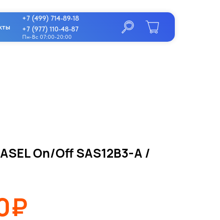
+7 (499) 714-89-18
кты
+7 (977) 110-48-87
Пн-Вс 07:00-20:00
BASEL On/Off SAS12B3-A /
0₽