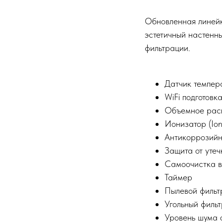
Обновленная линейк
эстетичный настенн
фильтрации.
Датчик темпера
WiFi подготовка
Объемное расп
Ионизатор (Ioni
Антикоррозийно
Защита от утеч
Самоочистка вн
Таймер
Пылевой фильтр
Угольный фильт
Уровень шума о