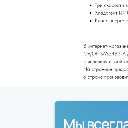
Три скорости 
Хладагент R41
Класс энергоэ
В интернет-магазине
On/Off SAS24B3-A /
с индивидуальной с
На странице предос
о стране производит
Мы всегд