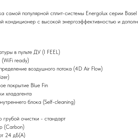
а самой популярной сплит-системы Energolux серии Basel
ый кондиционер с высокой энергоэффективностью и дополн
туры в пульте ДУ (I FEEL)
 (WiFi ready)
ределение воздушного потока (4D Air Flow)
zer)
е покрытие Blue Fin
ки хладагента
утреннего блока (Self-cleaning)
 грубой очистки - стандарт
р (Carbon)
т 24 дБ(А)