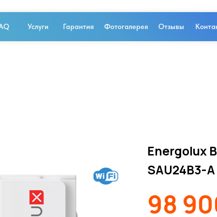
AQ
Услуги
Гарантия
Фотогалерея
Отзывы
Конта
Energolux 
SAU24B3-A
98 9