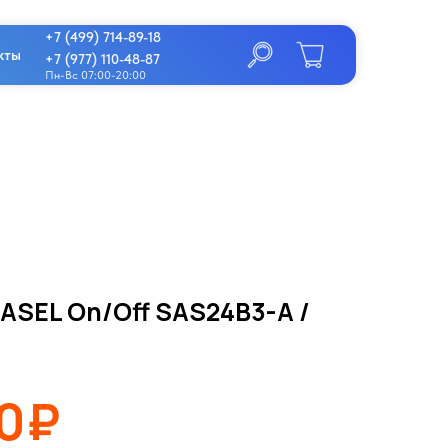
+7 (499) 714-89-18
кты
+7 (977) 110-48-87
Пн-Вс 07:00-20:00
BASEL On/Off SAS24B3-A /
00₽