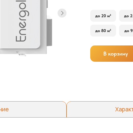
до 20 м²
до 2
до 80 м²
до 9
В корзину
ние
Харак