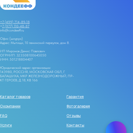
+7 (499) 714-89-18
+
7 (977) 110-48-87
info@condeeff.ru
Офис (шоурум)
Адрес: Мытищи, 10 ленинский переулок, дом 8.
ИП Миронов Денис Павлович
ОГРНИП: 323508100645050
ИНН: 501218804407
Юридический адрес организации
143980, РОССИЯ, МОСКОВСКАЯ ОБЛ, Г
БАЛАШИХА, МКР ЖЕЛЕЗНОДОРОЖНЫЙ, ПР-
КТ ГЕРОЕВ, Д 18, КВ 166
Каталог товаров
Гарантия
О компании
Фотогалерея
FAQ
Отзывы
Услуги
Контакты