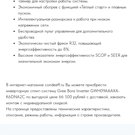
Таймер для настройки работы системы.
Экономичный обогрев с функцией «Тёплый старт» и плавным
пуском.
Интеллектуальная разморозка и работа при низком
напряжении сети.
Беспроводной пульт управления для дополнительного
удобства.
Экологически чистый фреон R32, повышающий
Я согласен (на) с политикой обработки персональных данных
энергоэффективность до 8%.
Отправить
Высокие показатели энергоэффективности SCOP и SEER для
значительной экономии энергии.
В интернет-магазине condeeff.ru Вы можете приобрести
инверторную сплит-систему Gree Bora Inverter GWH09AAAXA-
K6DNA2C по выгодной цене 66 500 рублей с доставкой, заказать
монтаж с индивидуальной скидкой.
На странице предоставлены технические характеристики,
описание, режимы работы, информация о стране производителе.