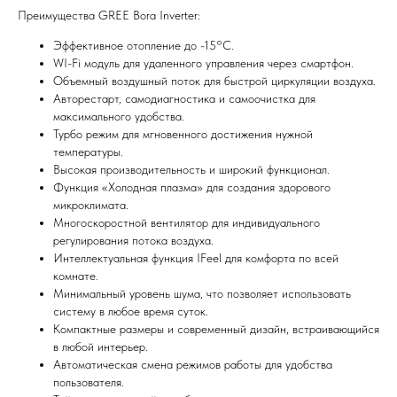
Преимущества GREE Bora Inverter:
Эффективное отопление до -15°C.
WI-Fi модуль для удаленного управления через смартфон.
Объемный воздушный поток для быстрой циркуляции воздуха.
Авторестарт, самодиагностика и самоочистка для
максимального удобства.
Турбо режим для мгновенного достижения нужной
температуры.
Высокая производительность и широкий функционал.
Функция «Холодная плазма» для создания здорового
микроклимата.
Многоскоростной вентилятор для индивидуального
регулирования потока воздуха.
Интеллектуальная функция IFeel для комфорта по всей
Мы всегда рады вам помочь
комнате.
Минимальный уровень шума, что позволяет использовать
систему в любое время суток.
Не нашли то, что искали или
Компактные размеры и современный дизайн, встраивающийся
затрудняетесь в выборе?
в любой интерьер.
Оставьте заявку, и мы подберем
Автоматическая смена режимов работы для удобства
вам нужный товар
пользователя.