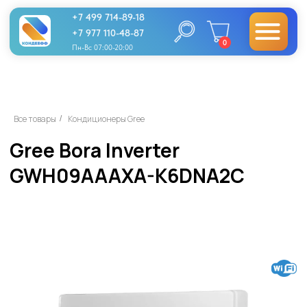
+7 499 714-89-18
+7 977 110-48-87
0
Пн-Вс 07:00-20:00
Gree Bora Inverter
Все товары
Кондиционеры Gree
/
GWH09AAAXA-K6DNA2C