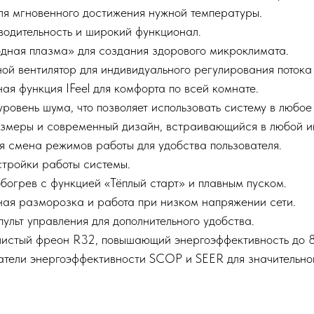
ля мгновенного достижения нужной температуры.
водительность и широкий функционал.
дная плазма» для создания здорового микроклимата.
й вентилятор для индивидуального регулирования потока 
ая функция IFeel для комфорта по всей комнате.
овень шума, что позволяет использовать систему в любое 
змеры и современный дизайн, встраивающийся в любой и
я смена режимов работы для удобства пользователя.
стройки работы системы.
богрев с функцией «Тёплый старт» и плавным пуском.
ная разморозка и работа при низком напряжении сети.
ульт управления для дополнительного удобства.
чистый фреон R32, повышающий энергоэффективность до 
атели энергоэффективности SCOP и SEER для значительно