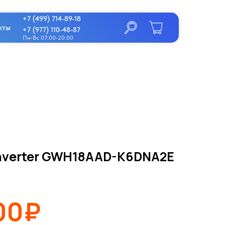
+7 (499) 714-89-18
кты
+7 (977) 110-48-87
Пн-Вс 07:00-20:00
Inverter GWH18AAD-K6DNA2E
00₽