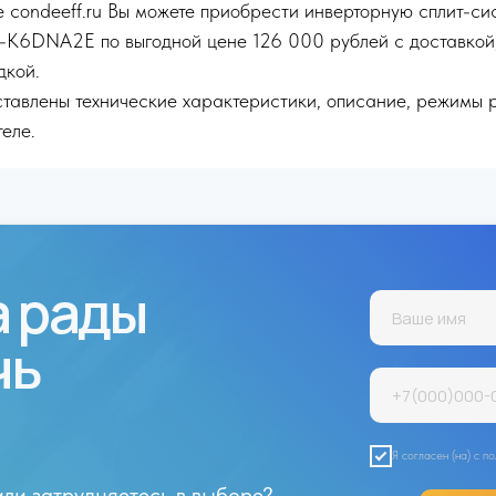
 condeeff.ru Вы можете приобрести инверторную сплит-си
K6DNA2E по выгодной цене 126 000 рублей с доставкой,
дкой.
тавлены технические характеристики, описание, режимы 
еле.
а рады
чь
Я согласен (на) с 
или затрудняетесь в выборе?