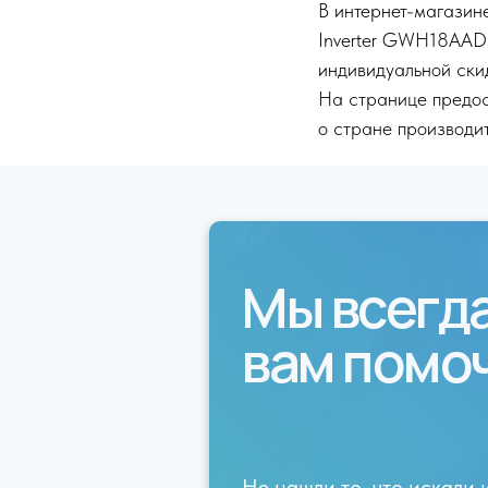
В интернет-магазине
Inverter GWH18AAD-
индивидуальной ски
На странице предос
о стране производит
Мы всегд
вам помо
Не нашли то, что искали 