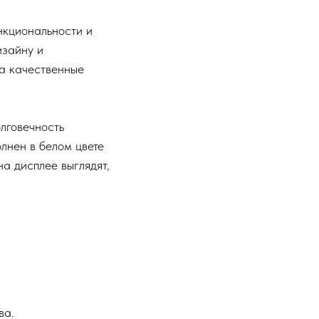
нкциональности и
изайну и
 а качественные
лговечность
лнен в белом цвете
а дисплее выглядят,
ва.