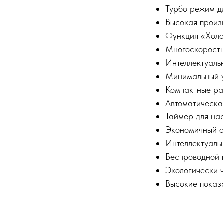
Турбо режим д
Высокая произ
Функция «Холо
Многоскоростно
Интеллектуальн
Минимальный ур
Компактные ра
Автоматическа
Таймер для на
Экономичный о
Интеллектуаль
Беспроводной п
Экологически 
Высокие показ