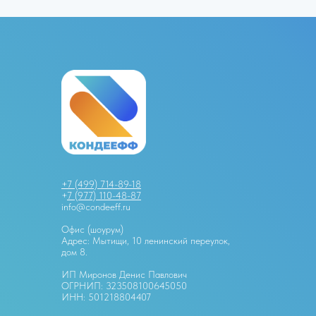
+7 (499) 714-89-18
+
7 (977) 110-48-87
info@condeeff.ru
Офис (шоурум)
Адрес: Мытищи, 10 ленинский переулок,
дом 8.
ИП Миронов Денис Павлович
ОГРНИП: 323508100645050
ИНН: 501218804407