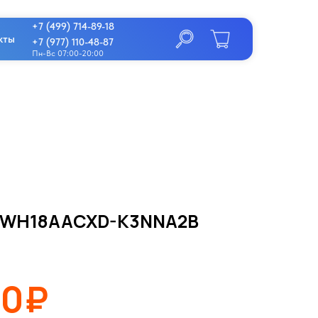
+7 (499) 714-89-18
кты
+7 (977) 110-48-87
Пн-Вс 07:00-20:00
 GWH18AACXD-K3NNA2B
00₽