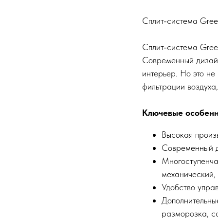
Сплит-система Gree
Сплит-система Gree
Современный дизайн
интерьер. Но это не
фильтрации воздуха,
Ключевые особенн
Высокая произв
Современный д
Многоступенчат
механический, 
Удобство управ
Дополнительные
разморозка, са