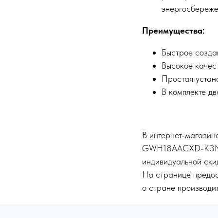
энергосбереже
Преимущества:
Быстрое созда
Высокое качес
Простая устан
В комплекте дв
В интернет-магазине
GWH18AACXD-K3NNA2
индивидуальной ски
На странице предос
о стране производит