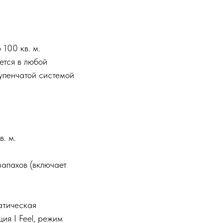
100 кв. м.
ется в любой
тупенчатой системой
. м.
запахов (включает
атическая
ия I Feel, режим