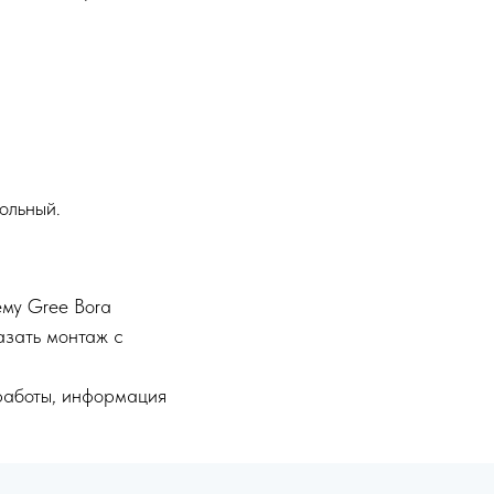
ольный.
ему Gree Bora
зать монтаж с
работы, информация