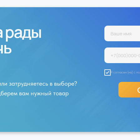
а рады
чь
Я согласен (на) с 
или затрудняетесь в выборе?
одберем вам нужный товар