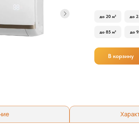
до 20 м²
до 2
до 85 м²
до 9
В корзину
ние
Харак