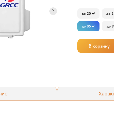
до 20 м²
до 2
до 85 м²
до 9
В корзину
ние
Харак