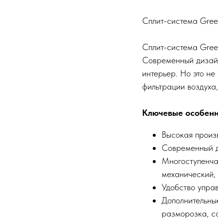
Сплит-система Gree
Сплит-система Gree
Современный дизайн
интерьер. Но это не
фильтрации воздуха,
Ключевые особенн
Высокая произв
Современный д
Многоступенчат
механический, 
Удобство управ
Дополнительные
разморозка, са