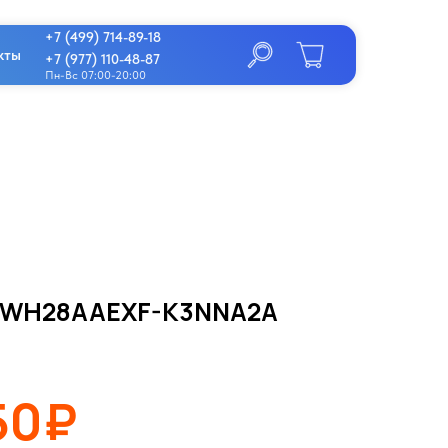
+7 (499) 714-89-18
кты
+7 (977) 110-48-87
Пн-Вс 07:00-20:00
 GWH28AAEXF-K3NNA2A
50₽