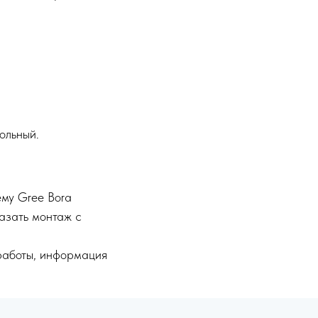
ольный.
ему Gree Bora
зать монтаж с
работы, информация