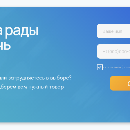
а рады
чь
Я согласен (на) с 
или затрудняетесь в выборе?
одберем вам нужный товар