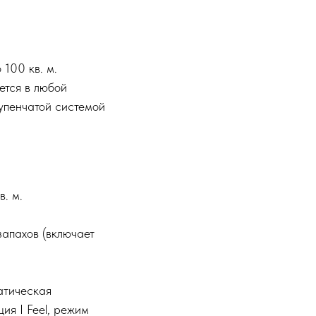
100 кв. м.
ется в любой
тупенчатой системой
. м.
запахов (включает
атическая
ия I Feel, режим