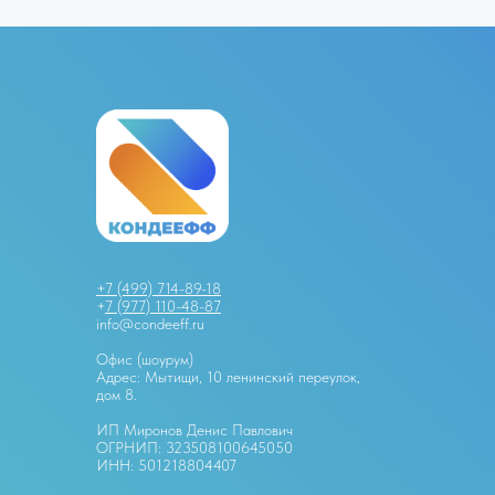
+7 (499) 714-89-18
+
7 (977) 110-48-87
info@condeeff.ru
Офис (шоурум)
Адрес: Мытищи, 10 ленинский переулок,
дом 8.
ИП Миронов Денис Павлович
ОГРНИП: 323508100645050
ИНН: 501218804407