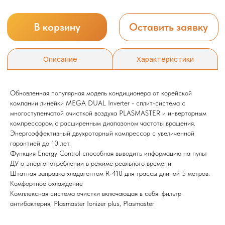
Обновленная популярная модель кондиционера от корейской
компании линейки MEGA DUAL Inverter - сплит-система с
многоступенчатой очисткой воздуха PLASMASTER и инверторным
Мы всегда рады вам помочь
компрессором с расширенным диапазоном частоты вращения.
Энергоэффективный двухроторный компрессор с увеличенной
гарантией до 10 лет.
Не нашли то, что искали или
Функция Energy Control способная выводить информацию на пульт
затрудняетесь в выборе?
ДУ о энергопотреблении в режиме реального времени.
Оставьте заявку, и мы подберем
Штатная заправка хладагентом R-410 для трассы длиной 5 метров.
вам нужный товар
Комфортное охлаждение
Комплексная система очистки включающая в себя: фильтр
антибактерия, Plasmaster Ionizer plus, Plasmaster