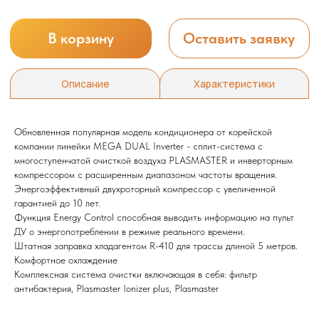
Обновленная популярная модель кондиционера от корейской
компании линейки MEGA DUAL Inverter - сплит-система с
многоступенчатой очисткой воздуха PLASMASTER и инверторным
Мы всегда рады вам помочь
компрессором с расширенным диапазоном частоты вращения.
Энергоэффективный двухроторный компрессор с увеличенной
гарантией до 10 лет.
Не нашли то, что искали или
Функция Energy Control способная выводить информацию на пульт
затрудняетесь в выборе?
ДУ о энергопотреблении в режиме реального времени.
Оставьте заявку, и мы подберем
Штатная заправка хладагентом R-410 для трассы длиной 5 метров.
вам нужный товар
Комфортное охлаждение
Комплексная система очистки включающая в себя: фильтр
антибактерия, Plasmaster Ionizer plus, Plasmaster