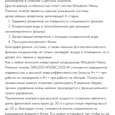
размещение в спальнях и детских комнатах.
Другой важной особенностью сплит-систем Mitsubishi Heavy
Premium Inverter является наличие уникальной системы
дезактивации аллергенов, включающей 4 стадии:
1. Задержка аллергенов на поверхности специального фильтра
2. Конденсация воды в теплообменнике для промывки
антиаллергенного фильтра
3. Дезактивация аллергенов с помощью конденсатной воды
4. Просушка внутреннего блока
Благодаря данной системе, а также наличию фотокаталитического
фильтра кондиционер не только охлаждает воздух в помещении, но и
делает его свежим и здоровым.
Как и любой японский инверторный кондиционер Mitsubishi Heavy
Premium Inverter SRK20ZS-WT/SRC20ZS-W отличается повышенной
надежностью и высокой энергоэффективностью (классы А+++ при
работе на охлаждение и А++ при работе на обогрев. Полностью
независимые жалюзи позволяют реализовать 8 режимов обдува,
причем управление всеми жалюзи производится с функционального
пульта управления.
Мы всегда рады вам помочь
Применение компрессора высокой мощности позволило увеличить
длину фреоновой магистрали до 30 м и допустимый перепад высот
до 20 м. благодаря этому снимаются многие ограничения на
Не нашли то, что искали или
размещение внешнего блока. Его можно установить так, чтобы он не