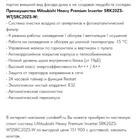
затрудняетесь в выборе?
портил внешний вид фасада дома и не создавал неудобств соседям.
Оставьте заявку, и мы подберем
Преимущества Mitsubishi Heavy Premium Inverter SRK20ZS-
вам нужный товар
WT/SRC20ZS-W:
• Система очистки воздуха от аллергенов и фотокаталитический
фильтр
• 4 режима работы: охлаждение I обогрев I вентиляция I осушение
• Работа на охлаждение и обогрев до уличной температуры -15 °С
• Управление жалюзи по горизонтали и вертикали с пульта
• Антикоррозийное покрытие корпуса и теплообменников
• Низкий уровень шума внутреннего блока (от 19дБ)
• Высокий класс энергоэффективности А+++ / А++
Я согласен (на) с политикой обработки персональных данных
• Защита от перепадов напряжения в сети
Отправить
• 24 часовой таймер и функция Restart
• Экологически чистый хладагент R32
• Автоматическая самоочистка
• Автоматический перезапуск
В интернет-магазине condeeff.ru Вы можете приобрести настенную
сплит-систему LMitsubishi Heavy Premium Inverter SRK20ZS-
WT/SRC20ZS-W по выгодной цене 151 900 с доставкой, заказать
монтаж.